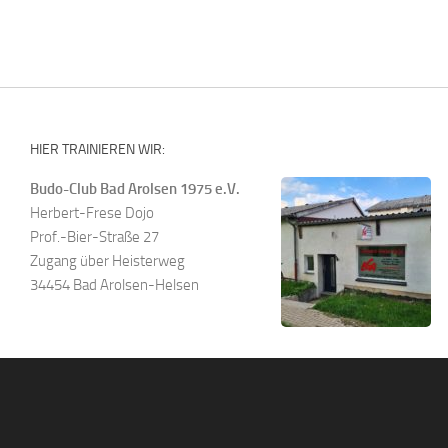
HIER TRAINIEREN WIR:
Budo-Club Bad Arolsen 1975 e.V.
Herbert-Frese Dojo
Prof.-Bier-Straße 27
Zugang über Heisterweg
34454 Bad Arolsen-Helsen