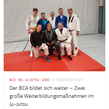
BCA
/
BJJ
/
JU-JUTSU
/
JUDO
19. NOVEMBER 2025
Der BCA bildet sich weiter – Zwei
große Weiterbildungsmaßnahmen im
Ju-Jutsu