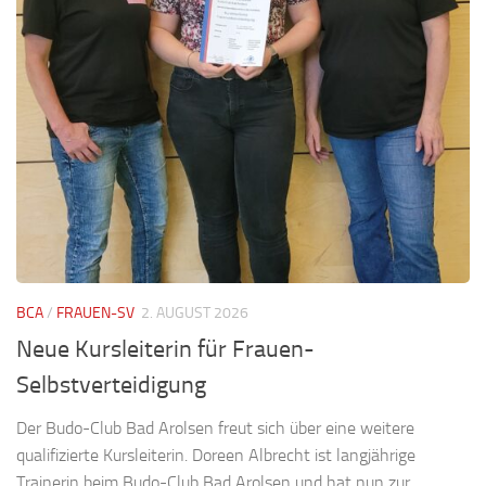
BCA
/
FRAUEN-SV
2. AUGUST 2026
Neue Kursleiterin für Frauen-
Selbstverteidigung
Der Budo-Club Bad Arolsen freut sich über eine weitere
qualifizierte Kursleiterin. Doreen Albrecht ist langjährige
Trainerin beim Budo-Club Bad Arolsen und hat nun zur