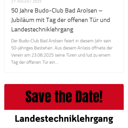
27. AUGUST 2025
50 Jahre Budo-Club Bad Arolsen –
Jubiläum mit Tag der offenen Tür und
Landestechniklehrgang
Der Budo-Club Bad Arolsen feiert in diesem Jahr sein
50-jähriges Bestehen. Aus diesem Anlass öffnete der
Verein am 23.08.2025 seine Türen und lud zu einem
Tag der offenen Tür ein....