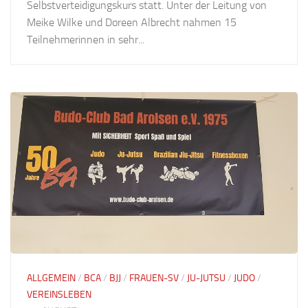
Selbstverteidigungskurs statt. Unter der Leitung von
Meike Wilke und Doreen Albrecht nahmen 15
Teilnehmerinnen in sehr...
ALLGEMEIN
/
BCA
/
BJJ
/
FRAUEN-SV
/
JU-JUTSU
/
JUDO
/
VEREINSLEBEN