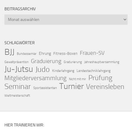
BEITRAGSARCHIV
Beitragsarchiv
SCHLAGWÖRTER
BJJ
Frauen-SV
Ehrung
Fitness-Boxen
Bundessemiar
Graduierung
Gewaltprävention
Gradurierung
Jahreshauptversammlung
Ju-Jutsu
Judo
Kinderlehrgang
Landestechniklehrgang
Prüfung
Mitgliederversammlung
Nicht mit mir
Turnier
Seminar
Vereinsleben
Sportassistenten
Weltmeisterschaft
HIER TRAINIEREN WIR: