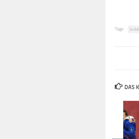
Tags:
Ju-Ju
DAS K