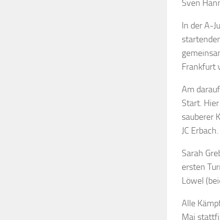
Sven Hann
In der A-J
startende
gemeinsame
Frankfurt 
Am darauf
Start. Hie
sauberer K
JC Erbach.
Sarah Greb
ersten Tur
Löwel (bei
Alle Kämpf
Mai stattf