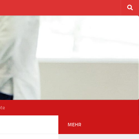
ote
MEHR