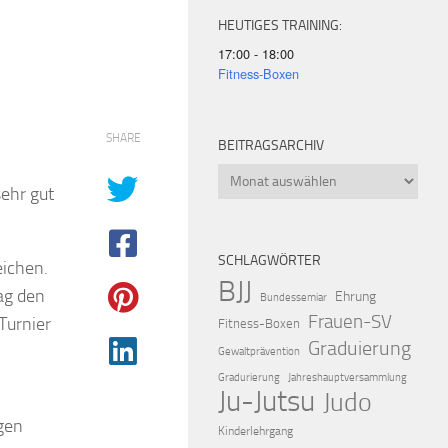
HEUTIGES TRAINING:
17:00 - 18:00
Fitness-Boxen
SHARE
BEITRAGSARCHIV
Beitragsarchiv
ehr gut
SCHLAGWÖRTER
eichen.
BJJ
ag den
Ehrung
Bundessemiar
Frauen-SV
Turnier
Fitness-Boxen
Graduierung
Gewaltprävention
Gradurierung
Jahreshauptversammlung
Ju-Jutsu
Judo
gen
Kinderlehrgang