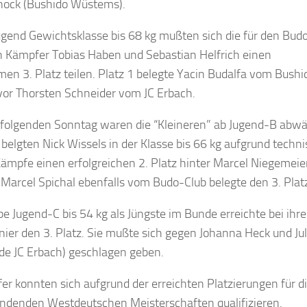
ock (Bushido Wüstems).
ugend Gewichtsklasse bis 68 kg mußten sich die für den Bud
n Kämpfer Tobias Haben und Sebastian Helfrich einen
n 3. Platz teilen. Platz 1 belegte Yacin Budalfa vom Bushi
vor Thorsten Schneider vom JC Erbach.
folgenden Sonntag waren die “Kleineren” ab Jugend-B abw
r belgten Nick Wissels in der Klasse bis 66 kg aufgrund techn
ämpfe einen erfolgreichen 2. Platz hinter Marcel Niegemei
 Marcel Spichal ebenfalls vom Budo-Club belegte den 3. Plat
e Jugend-C bis 54 kg als Jüngste im Bunde erreichte bei ihr
nier den 3. Platz. Sie mußte sich gegen Johanna Heck und Jul
de JC Erbach) geschlagen geben.
er konnten sich aufgrund der erreichten Platzierungen für d
indenden Westdeutschen Meisterschaften qualifizieren.