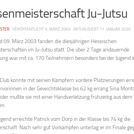
enmeisterschaft Ju-Jutsu
STER
· VERÖFFENTLICHT
9. MÄRZ 2003
· AKTUALISIERT
11. JANUAR 2020
d 09. März 2003 fanden die diesjährigen Hessischen
terschaften im Ju-Jutsu statt. Die über 2 Tage andauernde
ung war mit ca. 170 Teilnehmern besonders bei der Jugend s
Club konnte mit seinen Kämpfern vordere Platzierungen err
niorinnen in der Gewichtsklasse bis 62 kg errang Sina Mont
eider mußte sie mit einer Handverletzung frühzeitig aus dem 
en.
ugend erreichte Patrick vom Dorp in der Klasse bis 74 kg die
rschaft. Nach sehr gut Vorkämpfen unterlag er im Finale ge