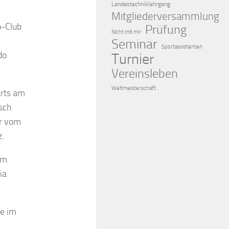
Landestechniklehrgang
Mitgliederversammlung
o-Club
Prüfung
Nicht mit mir
Seminar
Sportassistenten
do
Turnier
Vereinsleben
Weltmeisterschaft
ärts am
isch
er vom
z.
em
ia
ie im