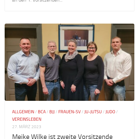
ALLGEMEIN
/
BCA
/
BJJ
/
FRAUEN-SV
/
JU-JUTSU
/
JUDO
/
VEREINSLEBEN
27. MÄRZ 2023
Meike Wilke ist zweite Vorsitzende