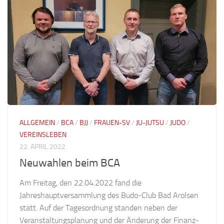
ALLGEMEIN
/
BCA
/
BJJ
/
FRAUEN-SV
/
JU-JUTSU
/
JUDO
/
VEREINSLEBEN
22. APRIL 2022
Neuwahlen beim BCA
Am Freitag, den 22.04.2022 fand die
Jahreshauptversammlung des Budo-Club Bad Arolsen
statt. Auf der Tagesordnung standen neben der
Veranstaltungsplanung und der Änderung der Finanz-