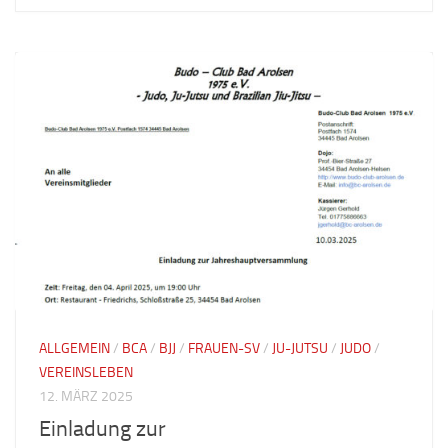
ALLGEMEIN
/
BCA
/
BJJ
/
FRAUEN-SV
/
JU-JUTSU
/
JUDO
/
VEREINSLEBEN
12. MÄRZ 2025
Einladung zur