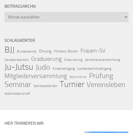
BEITRAGSARCHIV
Beitragsarchiv
SCHLAGWÖRTER
BJJ
Frauen-SV
Ehrung
Fitness-Boxen
Bundessemiar
Graduierung
Gewaltprävention
Gradurierung
Jahreshauptversammlung
Ju-Jutsu
Judo
Kinderlehrgang
Landestechniklehrgang
Prüfung
Mitgliederversammlung
Nicht mit mir
Turnier
Seminar
Vereinsleben
Sportassistenten
Weltmeisterschaft
HIER TRAINIEREN WIR: