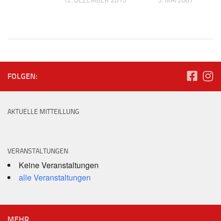
 2008
12. DEZEMBER 2015
5. MAI 2007
FOLGEN:
AKTUELLE MITTEILLUNG
VERANSTALTUNGEN
Keine Veranstaltungen
alle Veranstaltungen
MEHR