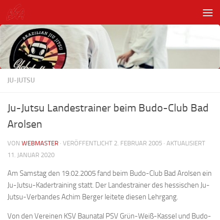
Unter dem Inhalt
JU-JUTSU
Ju-Jutsu Landestrainer beim Budo-Club Bad
Arolsen
VON
WEBMASTER
· VERÖFFENTLICHT
2. FEBRUAR 2005
· AKTUALISIERT
11. JANUAR 2020
Am Samstag den 19.02.2005 fand beim Budo-Club Bad Arolsen ein
Ju-Jutsu-Kadertraining statt. Der Landestrainer des hessischen Ju-
Jutsu-Verbandes Achim Berger leitete diesen Lehrgang.
Von den Vereinen KSV Baunatal PSV Grün-Weiß-Kassel und Budo-