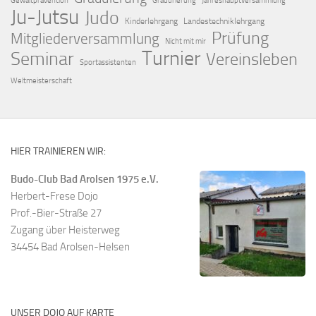
Gewaltprävention
Gradurierung
Jahreshauptversammlung
Ju-Jutsu
Judo
Kinderlehrgang
Landestechniklehrgang
Prüfung
Mitgliederversammlung
Nicht mit mir
Turnier
Seminar
Vereinsleben
Sportassistenten
Weltmeisterschaft
HIER TRAINIEREN WIR:
Budo-Club Bad Arolsen 1975 e.V.
Herbert-Frese Dojo
Prof.-Bier-Straße 27
Zugang über Heisterweg
34454 Bad Arolsen-Helsen
UNSER DOJO AUF KARTE