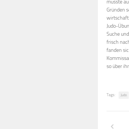
musste auc
Gründen se
wirtschaft
Judo-Übung
Suche und 
frisch nac
fanden sic
Kommissar
so über ih
Tags:
Judo