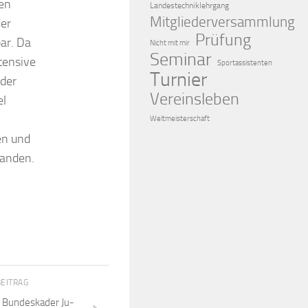
hen
Landestechniklehrgang
Mitgliederversammlung
der
Prüfung
ar. Da
Nicht mit mir
Seminar
tensive
Sportassistenten
Turnier
 der
Vereinsleben
el
Weltmeisterschaft
en und
fanden.
BEITRAG
m Bundeskader Ju-