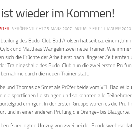
 ist wieder im Kommen!
STER
· VERÖFFENTLICHT
25. MÄRZ 2007
· AKTUALISIERT
11. JANUAR 2020
bteilung des Budo-Club Bad Arolsen hat seit ca. einem Jahr 
 Cylok und Matthias Wangelin zwei neue Trainer. Wie immer
en sich die Früchte der Arbeit erst nach längerer Zeit ernten
der Trainingshalle des Budo-Club nun die zwei ersten Prüfu
bernahme durch die neuen Trainer statt.
ebe und Thomas de Smet als Prüfer beide vom VFL Bad Wild
 die sportlichen Leistungen und so konnten alle Teilnehme
ürtelgrad erringen. In der ersten Gruppe waren es die Prüfl
rt und in einer anderen Prüfung die Orange- bis Blaugurte.
berufsbedingten Umzug von zwei bei der Bundeswehrsolda