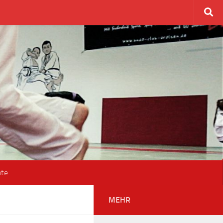
ote
MEHR