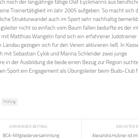
h noch der langjährige tätige Olaf Eyckmanns aus beruflic
ine Trainertätigkeit im Jahr 2005 aufgeben. So macht sich 
liche Strukturwandel auch im Sport sehr nachhaltig bemerkb
sleiter nicht so einfach vom Baum fallen bedurfte es der in
mit Matthias Wangelin fand sich ein erfahrener Judotrainer
h Landau gezogen sich für den Verein aktivieren ließ. In Kass
h mit Sebastian Cylok und Marina Schlender zwei junge
e in der Ausbildung die beide einen Bezug zur Region sucht
ren Sport ein Engagement als Übungsleiter beim Budo-Club 
Prüfung
VORHERIGER BEITRAG
NÄCHSTER 
BCA-Mitgliederversammlung
Alexandra Hübner ist i