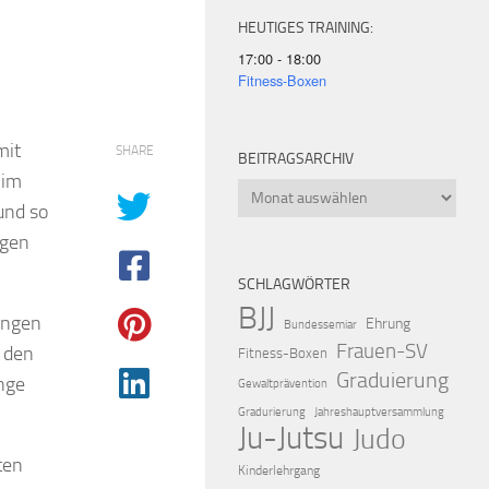
HEUTIGES TRAINING:
17:00 - 18:00
Fitness-Boxen
mit
SHARE
BEITRAGSARCHIV
 im
Beitragsarchiv
 und so
ngen
SCHLAGWÖRTER
BJJ
ungen
Ehrung
Bundessemiar
Frauen-SV
r den
Fitness-Boxen
Graduierung
inge
Gewaltprävention
Gradurierung
Jahreshauptversammlung
Ju-Jutsu
Judo
ten
Kinderlehrgang