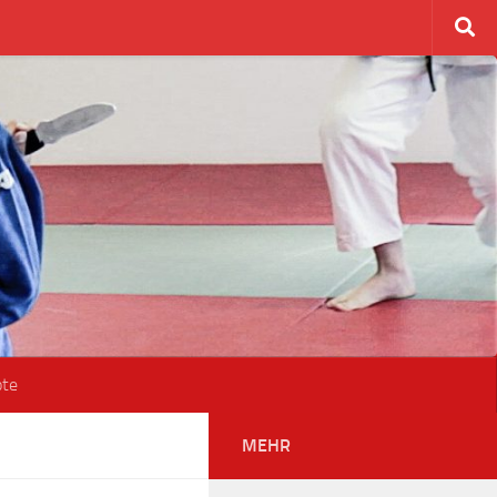
ote
MEHR