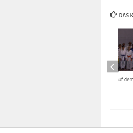
DAS K
Technikwochenende auf de
Sensenstein
6. DEZEMBER 2009