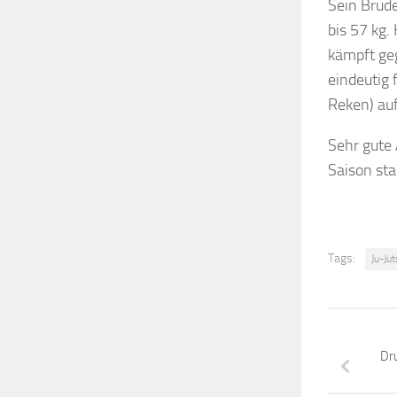
Sein Brude
bis 57 kg.
kämpft geg
eindeutig 
Reken) auf
Sehr gute
Saison sta
Tags:
Ju-Ju
Dr