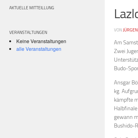
AKTUELLE MITTEILLUNG
Lazl
VON
JÜRGEN
VERANSTALTUNGEN
Keine Veranstaltungen
Am Samstag
alle Veranstaltungen
Zwei Jugen
Unterstüt
Budo-Spor
Ansgar Böt
kg. Aufgr
kämpfte m
Halbfinal
gewann mit
Bushido-Ry