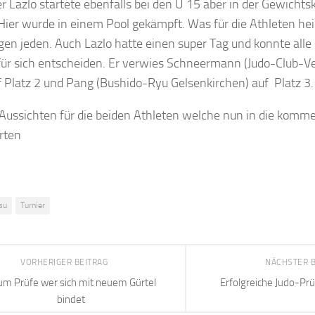
r Lazlo startete ebenfalls bei den U 15 aber in der Gewichts
 Hier wurde in einem Pool gekämpft. Was für die Athleten hei
en jeden. Auch Lazlo hatte einen super Tag und konnte all
für sich entscheiden. Er verwies Schneermann (Judo-Club-V
 Platz 2 und Pang (Bushido-Ryu Gelsenkirchen) auf Platz 3.
 Aussichten für die beiden Athleten welche nun in die komm
rten
tsu
Turnier
VORHERIGER BEITRAG
NÄCHSTER 
um Prüfe wer sich mit neuem Gürtel
Erfolgreiche Judo-Pr
bindet