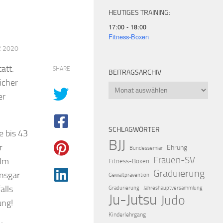
HEUTIGES TRAINING:
17:00 - 18:00
Fitness-Boxen
R 2020
att.
SHARE
BEITRAGSARCHIV
icher
Beitragsarchiv
er
SCHLAGWÖRTER
e bis 43
BJJ
r
Ehrung
Bundessemiar
Frauen-SV
 Im
Fitness-Boxen
Graduierung
Ansgar
Gewaltprävention
alls
Gradurierung
Jahreshauptversammlung
Ju-Jutsu
Judo
ung!
Kinderlehrgang