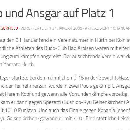
o und Ansgar auf Platz 1
 GERHOLD
· VERÖFFENTLICHT
31. JANUAR 2009
· AKTUALISIERT
10. JANUA
 den 31. Januar fand ein Vereinsturnier in Hürth bei Köln st
dliche Athleten des Budo-Club Bad Arolsen waren mit elterl
zung zum kämpfen angereist. Der ausrichtende Verein war d
t Yamato Hürth.
tger startete bei den männlichen U 15 in der Gewichtsklass
und der Teilnehmerzahl wurde in zwei Pools gekämpft. Ansga
it klarem Kopf und gewann alle Vorrundenkämpfe vorzeitig.
e kam er dann gegen Spezatti (Bushido-Ryu Gelsenkirchen) 
 10 : 0 Punkten. Und auch das Finale gegen Kopania (ebenf
u Gelsenkirchen) gewann er mit 7 : 0 . Eine stattliche Leist