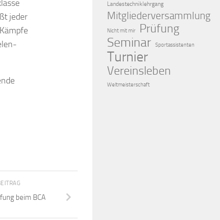
klasse
Landestechniklehrgang
Mitgliederversammlung
ßt jeder
Prüfung
e Kämpfe
Nicht mit mir
Seminar
elen-
Sportassistenten
Turnier
Vereinsleben
ende
Weltmeisterschaft
BEITRAG
üfung beim BCA