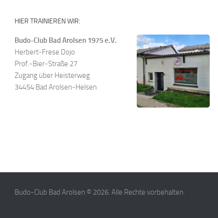
HIER TRAINIEREN WIR:
Budo-Club Bad Arolsen 1975 e.V.
Herbert-Frese Dojo
Prof.-Bier-Straße 27
Zugang über Heisterweg
34454 Bad Arolsen-Helsen
Budo-Club Bad Arolsen © 2026. Alle Rechte vorbehalten.