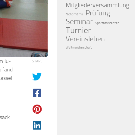
Mitgliederversammlung
Prüfung
Nicht mit mir
Seminar
Sportassistenten
Turnier
Vereinsleben
Weltmeisterschaft
m Ju-
SHARE
u fand
Kassel
rsack