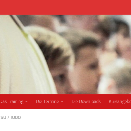
Das Training
Die Termine
Die Downloads
Kursangeb
TSU
/
JUDO