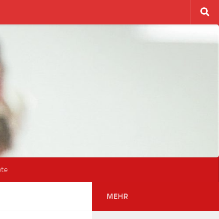
ote
MEHR