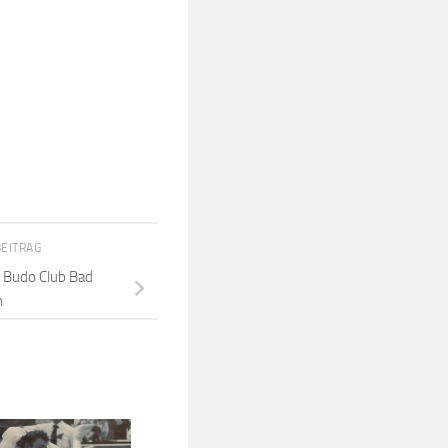
BEITRAG
m Budo Club Bad
n