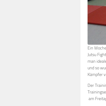
Ein Wochen
Jutsu Figh
man ideale
und so wu
Kämpfer v
Der Traini
Trainingse
am Freitag