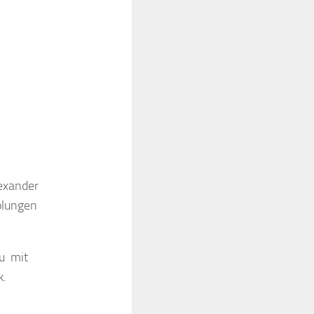
lexander
olungen
u mit
k.