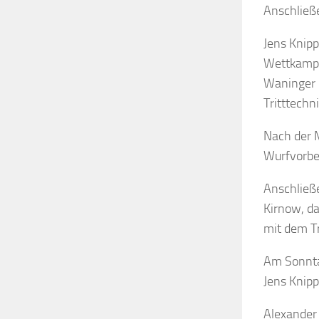
Anschließ
Jens Knipp
Wettkampf
Waninger u
Tritttechn
Nach der 
Wurfvorber
Anschließe
Kirnow, d
mit dem Tr
Am Sonnta
Jens Knipp
Alexander