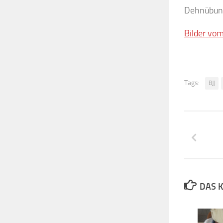
Dehnübung
Bilder vom
Tags:
BJJ
DAS K