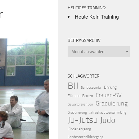
HEUTIGES TRAINING:
r
Heute Kein Training
BEITRAGSARCHIV
Beitragsarchiv
SCHLAGWÖRTER
BJJ
Ehrung
Bundessemiar
Frauen-SV
Fitness-Boxen
Graduierung
Gewaltprävention
Gradurierung
Jahreshauptversammlung
Ju-Jutsu
Judo
Kinderlehrgang
Landestechniklehrgang