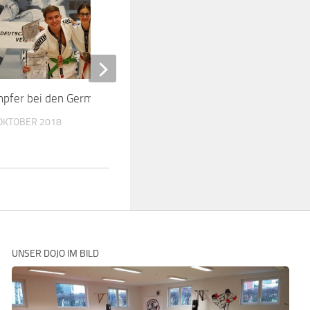
pfer bei den German Open
Technikwochenende a
Sensenstein
 OKTOBER 2018
6. DEZEMBER 2009
UNSER DOJO IM BILD