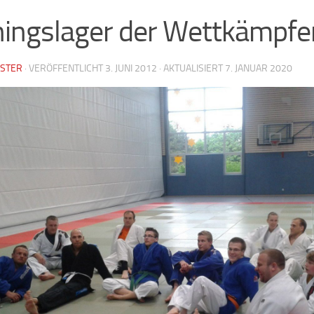
ningslager der Wettkämpfe
STER
· VERÖFFENTLICHT
3. JUNI 2012
· AKTUALISIERT
7. JANUAR 2020