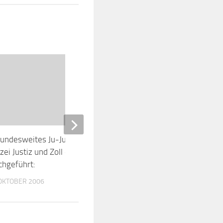
bundesweites Ju-Jutsu-Seminar für
Training unter beson
izei Justiz und Zoll erfolgreich
Bedingungen
chgeführt:
26. JULI 2020
 OKTOBER 2006