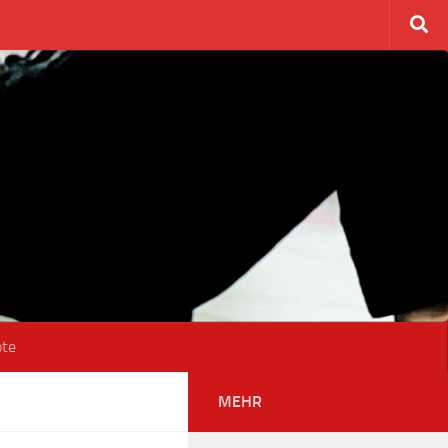
ote
MEHR