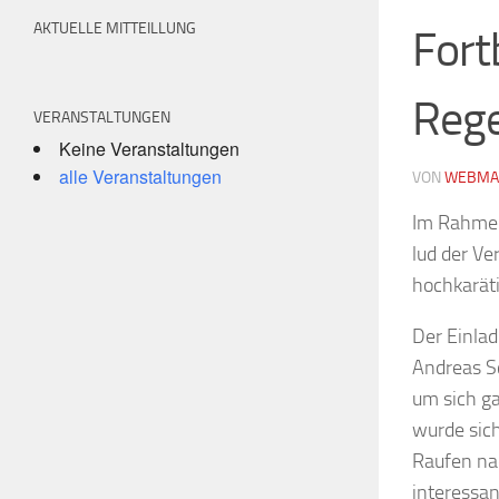
AKTUELLE MITTEILLUNG
Fort
Rege
VERANSTALTUNGEN
Keine Veranstaltungen
alle Veranstaltungen
VON
WEBMA
Im Rahmen
lud der V
hochkaräti
Der Einlad
Andreas Sc
um sich g
wurde sich
Raufen na
interessa