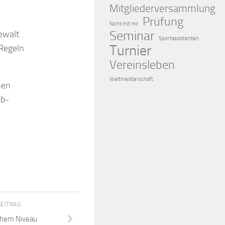
Mitgliederversammlung
Prüfung
Nicht mit mir
Seminar
ewalt
Sportassistenten
Turnier
 Regeln
Vereinsleben
Weltmeisterschaft
nen
ub-
BEITRAG
ohem Niveau