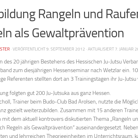
bildung Rangeln und Raufe
ln als Gewaltprävention
STER
· VERÖFFENTLICHT
9. SEPTEMBER 2012
· AKTUALISIERT
7. JANUAR 
 des 20 jährigen Bestehens des Hessischen Ju-Jutsu Verba
erband zum diesjährigen Hessenseminar nach Wetzlar ein. 10
ge Referenten stellten dort an 3 Trainingstagen ihr Ju-Jutsu 
ung folgten gut 200 Ju-Jutsuka aus ganz Hessen.
holl, Trainer beim Budo-Club Bad Arolsen, nutzte die Möglic
anz gezielt weiterzubilden. Zusammen mit 15 anderen Train
 mit dem aktuell kontrovers diskutierten Thema „Rangeln u
ch Regeln als Gewaltprävention“ auseinandergesetzt. Nebe
nten und lehrreichen Theorieeinheiten im Unterrichtsraum, 