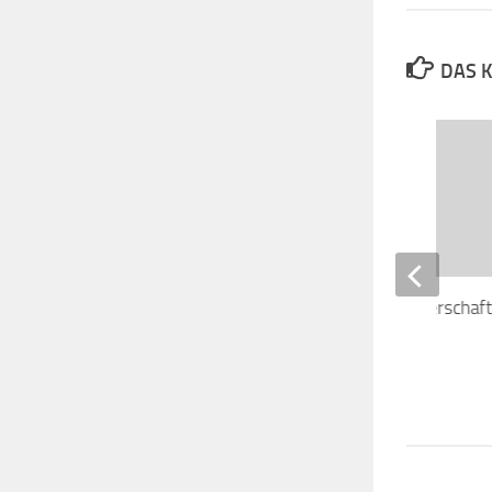
DAS K
Westdeutsche Meisterschaf
Mai
9. MAI 2004