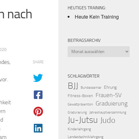
HEUTIGES TRAINING:
n nach
Heute Kein Training
BEITRAGSARCHIV
2020
Beitragsarchiv
ndes,
SHARE
SCHLAGWÖRTER
vor.
BJJ
Ehrung
Bundessemiar
Frauen-SV
Fitness-Boxen
hkeit
Graduierung
Gewaltprävention
ern
Gradurierung
Jahreshauptversammlung
Ju-Jutsu
Judo
nd
n
Kinderlehrgang
kam
Landestechniklehrgang