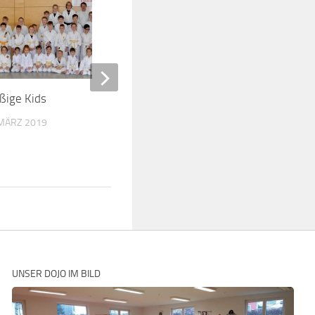
ißige Kids
Trainingswochenende
Sensenstein
 MÄRZ 2019
27. NOVEMBER 2011
UNSER DOJO IM BILD