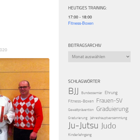
HEUTIGES TRAINING:
17:00 - 18:00
Fitness-Boxen
BEITRAGSARCHIV
2020
Beitragsarchiv
SCHLAGWÖRTER
BJJ
Ehrung
Bundessemiar
Frauen-SV
Fitness-Boxen
Graduierung
Gewaltprävention
Gradurierung
Jahreshauptversammlung
Ju-Jutsu
Judo
Kinderlehrgang