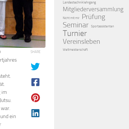
Landestechniklehrgang
Mitgliederversammlung
Prüfung
Nicht mit mir
Seminar
Sportassistenten
Turnier
Vereinsleben
Weltmeisterschaft
0
SHARE
rtjahres
teht.
ät.
 im
Jutsu.
 war.
und ein
r