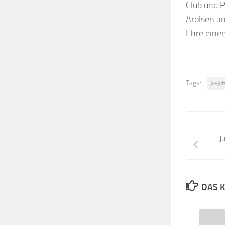
Club und P
Arolsen an
Ehre eine
Tags:
Ju-Ju
J
DAS K