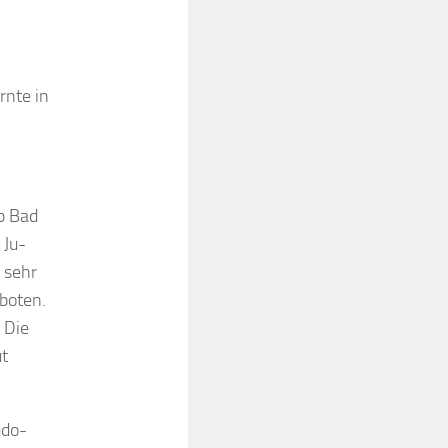
rnte in
b Bad
 Ju-
 sehr
boten.
 Die
ut
udo-