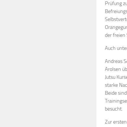
Prüfung z
Befreiung
Selbstver
Orangegur
der freien
Auch unter
Andreas Sc
Arolsen üb
Jutsu Kur
starke Na
Beide sin
Trainingse
besucht.
Zur ersten