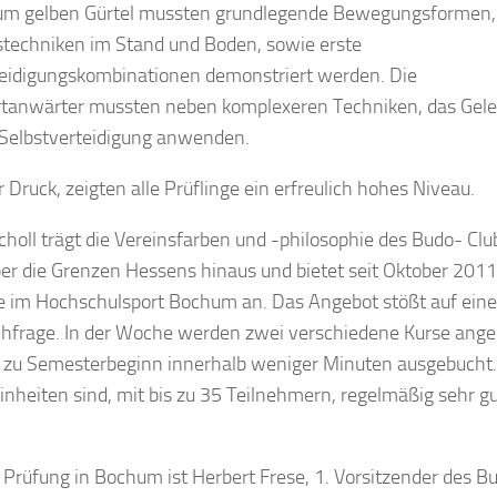
um gelben Gürtel mussten grundlegende Bewegungsformen,
stechniken im Stand und Boden, sowie erste
teidigungskombinationen demonstriert werden. Die
tanwärter mussten neben komplexeren Techniken, das Gele
 Selbstverteidigung anwenden.
 Druck, zeigten alle Prüflinge ein erfreulich hohes Niveau.
holl trägt die Vereinsfarben und -philosophie des Budo- Clu
er die Grenzen Hessens hinaus und bietet seit Oktober 2011
se im Hochschulsport Bochum an. Das Angebot stößt auf eine
chfrage. In der Woche werden zwei verschiedene Kurse ange
d zu Semesterbeginn innerhalb weniger Minuten ausgebucht.
inheiten sind, mit bis zu 35 Teilnehmern, regelmäßig sehr g
 Prüfung in Bochum ist Herbert Frese, 1. Vorsitzender des B