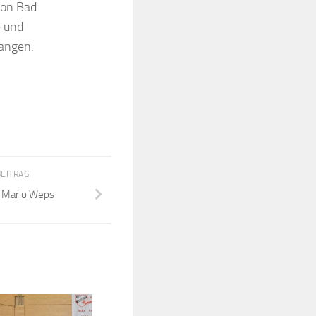
von Bad
e und
fangen.
BEITRAG
r Mario Weps