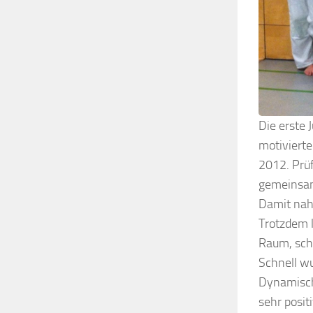
Die erste 
motivierte
2012. Prüf
gemeinsam
Damit nahm
Trotzdem 
Raum, schl
Schnell wu
Dynamisch
sehr posit