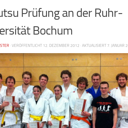
Jutsu Prüfung an der Ruhr-
ersität Bochum
STER
· VERÖFFENTLICHT
12. DEZEMBER 2012
· AKTUALISIERT
7. JANUAR 