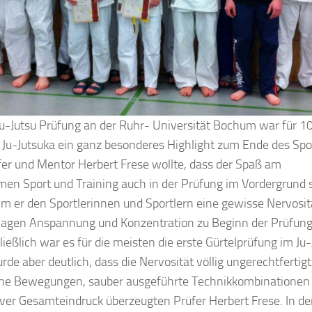
Ju-Jutsu Prüfung an der Ruhr- Universität Bochum war für 1
 Ju-Jutsuka ein ganz besonderes Highlight zum Ende des Spo
er und Mentor Herbert Frese wollte, dass der Spaß am
en Sport und Training auch in der Prüfung im Vordergrund s
 er den Sportlerinnen und Sportlern eine gewisse Nervosit
lagen Anspannung und Konzentration zu Beginn der Prüfung
ießlich war es für die meisten die erste Gürtelprüfung im Ju-
rde aber deutlich, dass die Nervosität völlig ungerechtfertigt
e Bewegungen, sauber ausgeführte Technikkombinationen 
iver Gesamteindruck überzeugten Prüfer Herbert Frese. In de