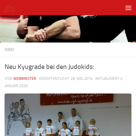
Unter dem Inhalt
JUDO
Neu Kyugrade bei den Judokids:
VON
WEBMASTER
· VERÖFFENTLICHT
28. MAI 2014
· AKTUALISIERT
4.
JANUAR 2020