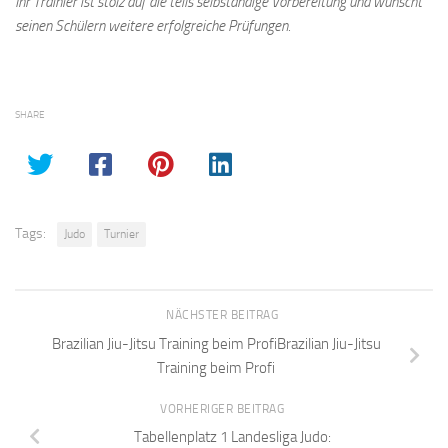
Ihr Trainier ist stolz auf die teils selbständige Vorbereitung und wünscht
seinen Schülern weitere erfolgreiche Prüfungen.
SHARE
Tags:
Judo
Turnier
NÄCHSTER BEITRAG
Brazilian Jiu-Jitsu Training beim ProfiBrazilian Jiu-Jitsu
Training beim Profi
VORHERIGER BEITRAG
Tabellenplatz 1 Landesliga Judo: