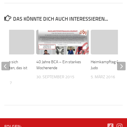
DAS KÖNNTE DICH AUCH INTERESSIEREN...
 lernen sich
40 Jahre BCA – Ein starkes
Heimkampftag Oberli
ehaupten, das ist
Wochenende
Judo
nder
30. SEPTEMBER 2015
5. MÄRZ 2016
T 2017
FOLGEN: