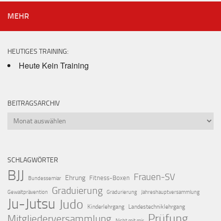
MEHR
HEUTIGES TRAINING:
Heute Kein Training
BEITRAGSARCHIV
Beitragsarchiv
SCHLAGWÖRTER
BJJ
Frauen-SV
Ehrung
Fitness-Boxen
Bundessemiar
Graduierung
Gewaltprävention
Gradurierung
Jahreshauptversammlung
Ju-Jutsu
Judo
Kinderlehrgang
Landestechniklehrgang
Prüfung
Mitgliederversammlung
Nicht mit mir