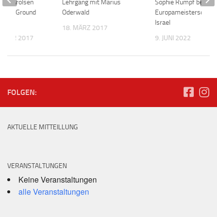
Bad Arolsen
Lehrgang mit Marius
Sophie Rumpf bei der
h beim Ground
Oderwald
Europameisterschaft 
 Cup
Israel
18. MÄRZ 2017
EMBER 2017
9. JUNI 2022
FOLGEN:
AKTUELLE MITTEILLUNG
VERANSTALTUNGEN
Keine Veranstaltungen
alle Veranstaltungen