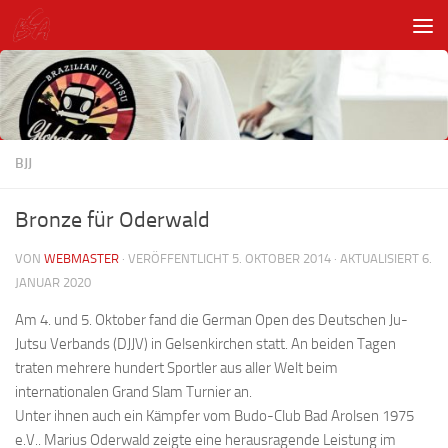
Unter dem Inhalt
BJJ
Bronze für Oderwald
VON
WEBMASTER
· VERÖFFENTLICHT
5. OKTOBER 2014
· AKTUALISIERT
6.
JANUAR 2020
Am 4. und 5. Oktober fand die German Open des Deutschen Ju-
Jutsu Verbands (DJJV) in Gelsenkirchen statt. An beiden Tagen
traten mehrere hundert Sportler aus aller Welt beim
internationalen Grand Slam Turnier an.
Unter ihnen auch ein Kämpfer vom Budo-Club Bad Arolsen 1975
e.V.. Marius Oderwald zeigte eine herausragende Leistung im