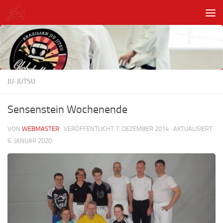
Unter dem Inhalt
JU-JUTSU
Sensenstein Wochenende
VON
WEBMASTER
· VERÖFFENTLICHT
7. DEZEMBER 2014
· AKTUALISIERT
6. JANUAR 2020