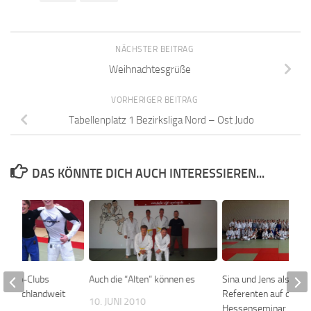
NÄCHSTER BEITRAG
Weihnachtesgrüße
VORHERIGER BEITRAG
Tabellenplatz 1 Bezirksliga Nord – Ost Judo
DAS KÖNNTE DICH AUCH INTERESSIEREN...
s Budo-Clubs
Auch die “Alten” können es
Sina und Jens als
h deutschlandweit
Referenten auf dem
10. JUNI 2010
Hessenseminar