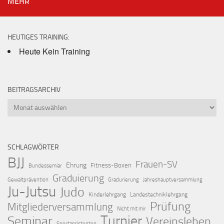
MEHR
HEUTIGES TRAINING:
Heute Kein Training
BEITRAGSARCHIV
Beitragsarchiv
SCHLAGWÖRTER
BJJ
Frauen-SV
Ehrung
Fitness-Boxen
Bundessemiar
Graduierung
Gewaltprävention
Gradurierung
Jahreshauptversammlung
Ju-Jutsu
Judo
Kinderlehrgang
Landestechniklehrgang
Prüfung
Mitgliederversammlung
Nicht mit mir
Turnier
Seminar
Vereinsleben
Sportassistenten