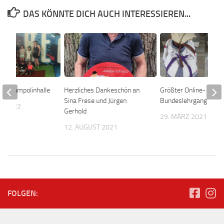
DAS KÖNNTE DICH AUCH INTERESSIEREN...
die Trampolinhalle
Herzliches Dankeschön an
Größter Online-
Sina Frese und Jürgen
Bundeslehrgang
T 2022
Gerhold
29. MÄRZ 2021
12. AUGUST 2021
FOLGEN: