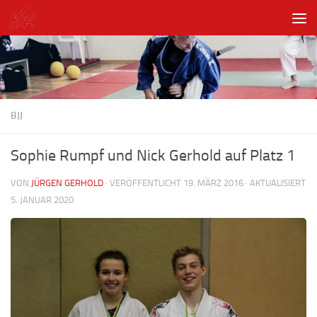
Unter dem Inhalt
BJJ
Sophie Rumpf und Nick Gerhold auf Platz 1
VON
JÜRGEN GERHOLD
· VERÖFFENTLICHT
19. MÄRZ 2016
· AKTUALISIERT
5. JANUAR 2020