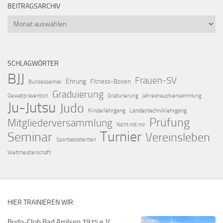
BEITRAGSARCHIV
Beitragsarchiv
SCHLAGWÖRTER
BJJ
Frauen-SV
Ehrung
Fitness-Boxen
Bundessemiar
Graduierung
Gewaltprävention
Gradurierung
Jahreshauptversammlung
Ju-Jutsu
Judo
Kinderlehrgang
Landestechniklehrgang
Prüfung
Mitgliederversammlung
Nicht mit mir
Turnier
Seminar
Vereinsleben
Sportassistenten
Weltmeisterschaft
HIER TRAINIEREN WIR:
Budo-Club Bad Arolsen 1975 e.V.