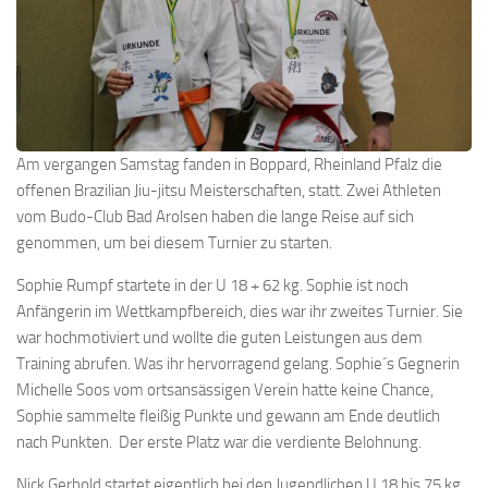
Am vergangen Samstag fanden in Boppard, Rheinland Pfalz die
offenen Brazilian Jiu-jitsu Meisterschaften, statt. Zwei Athleten
vom Budo-Club Bad Arolsen haben die lange Reise auf sich
genommen, um bei diesem Turnier zu starten.
Sophie Rumpf startete in der U 18 + 62 kg. Sophie ist noch
Anfängerin im Wettkampfbereich, dies war ihr zweites Turnier. Sie
war hochmotiviert und wollte die guten Leistungen aus dem
Training abrufen. Was ihr hervorragend gelang. Sophie´s Gegnerin
Michelle Soos vom ortsansässigen Verein hatte keine Chance,
Sophie sammelte fleißig Punkte und gewann am Ende deutlich
nach Punkten. Der erste Platz war die verdiente Belohnung.
Nick Gerhold startet eigentlich bei den Jugendlichen U 18 bis 75 kg,