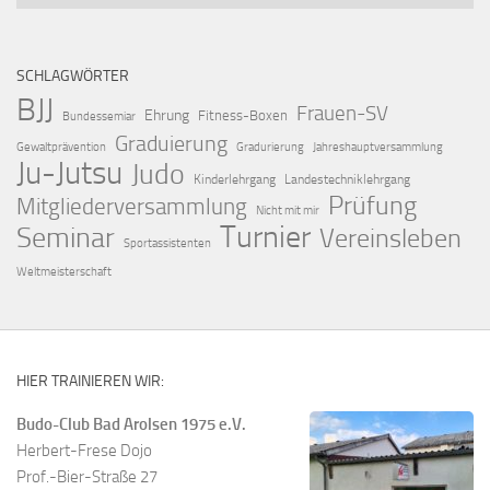
SCHLAGWÖRTER
BJJ
Frauen-SV
Ehrung
Fitness-Boxen
Bundessemiar
Graduierung
Gewaltprävention
Gradurierung
Jahreshauptversammlung
Ju-Jutsu
Judo
Kinderlehrgang
Landestechniklehrgang
Prüfung
Mitgliederversammlung
Nicht mit mir
Turnier
Seminar
Vereinsleben
Sportassistenten
Weltmeisterschaft
HIER TRAINIEREN WIR:
Budo-Club Bad Arolsen 1975 e.V.
Herbert-Frese Dojo
Prof.-Bier-Straße 27