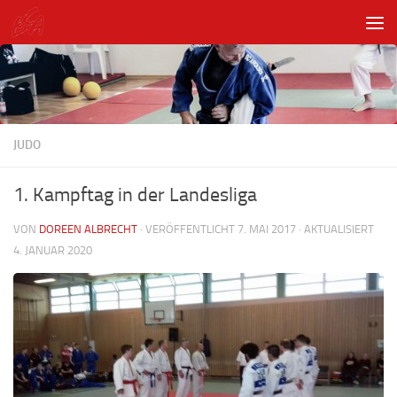
Unter dem Inhalt
JUDO
1. Kampftag in der Landesliga
VON
DOREEN ALBRECHT
· VERÖFFENTLICHT
7. MAI 2017
· AKTUALISIERT
4. JANUAR 2020