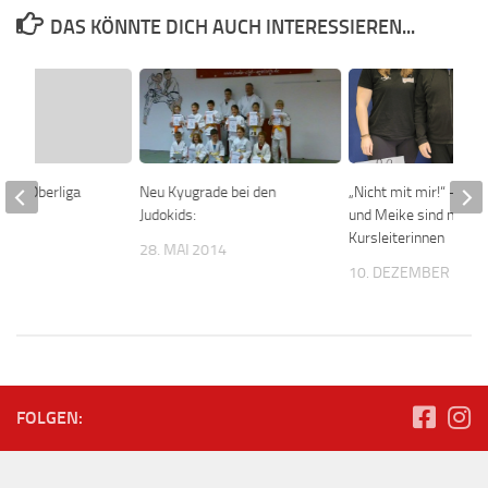
DAS KÖNNTE DICH AUCH INTERESSIEREN...
tag Oberliga
Neu Kyugrade bei den
„Nicht mit mir!“ – Do
Judokids:
und Meike sind neue
Kursleiterinnen
2016
28. MAI 2014
10. DEZEMBER 202
FOLGEN: