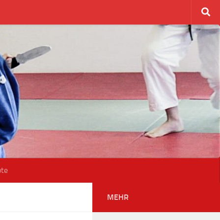
ote
MEHR