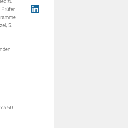
ied zu
 Prüfer
ogramme
el, 5.
enden
rca 50