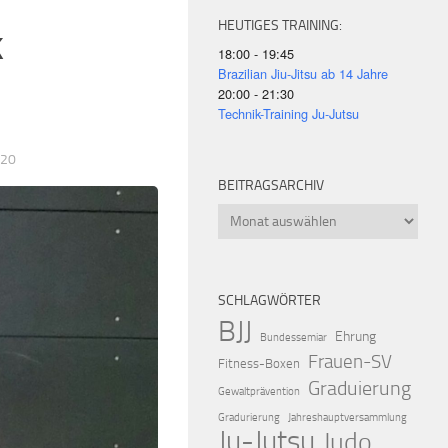
HEUTIGES TRAINING:
k
18:00 - 19:45
Brazilian Jiu-Jitsu ab 14 Jahre
20:00 - 21:30
Technik-Training Ju-Jutsu
020
BEITRAGSARCHIV
Beitragsarchiv
SCHLAGWÖRTER
BJJ
Ehrung
Bundessemiar
Frauen-SV
Fitness-Boxen
Graduierung
Gewaltprävention
Gradurierung
Jahreshauptversammlung
Ju-Jutsu
Judo