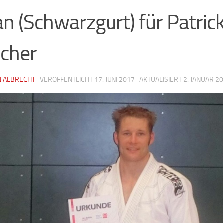
an (Schwarzgurt) für Patric
cher
 ALBRECHT
· VERÖFFENTLICHT
17. JUNI 2017
· AKTUALISIERT
2. JANUAR 2