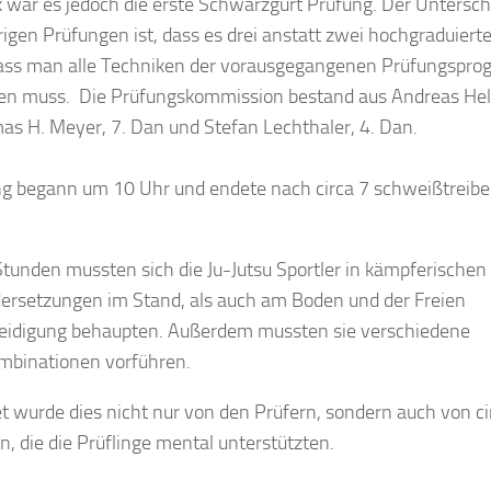
k war es jedoch die erste Schwarzgurt Prüfung. Der Untersch
igen Prüfungen ist, dass es drei anstatt zwei hochgraduierte
dass man alle Techniken der vorausgegangenen Prüfungspr
en muss. Die Prüfungskommission bestand aus Andreas Helz
s H. Meyer, 7. Dan und Stefan Lechthaler, 4. Dan.
ng begann um 10 Uhr und endete nach circa 7 schweißtreib
Stunden mussten sich die Ju-Jutsu Sportler in kämpferischen
ersetzungen im Stand, als auch am Boden und der Freien
teidigung behaupten. Außerdem mussten sie verschiedene
mbinationen vorführen.
 wurde dies nicht nur von den Prüfern, sondern auch von ci
, die die Prüflinge mental unterstützten.