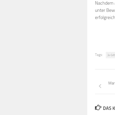
Nachdem al
unter Bewe
erfolgreic
Tags:
Ju-Ju
Mari
DAS K