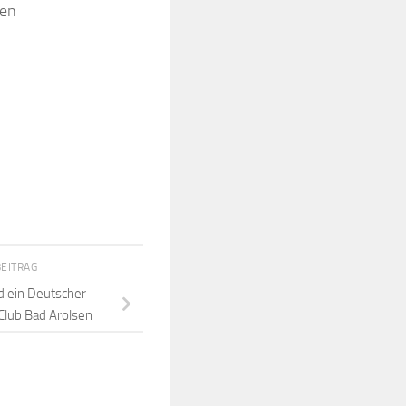
ien
BEITRAG
nd ein Deutscher
Club Bad Arolsen