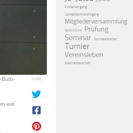
Kinderlehrgang
Landestechniklehrgang
Mitgliederversammlung
Prüfung
Nicht mit mir
Seminar
Sportassistenten
Turnier
Vereinsleben
Weltmeisterschaft
s Budo-
SHARE
nen war