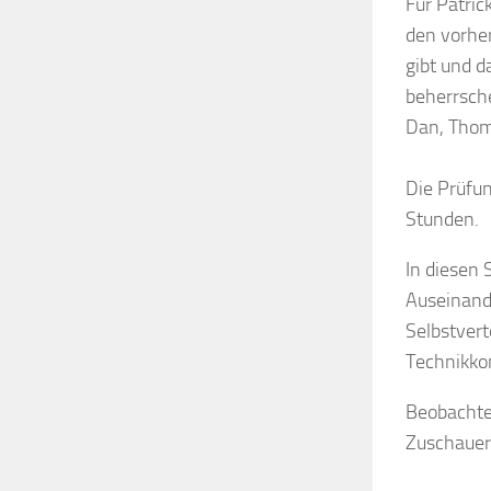
Für Patric
den vorher
gibt und 
beherrsch
Dan, Thoma
Die Prüfu
Stunden.
In diesen 
Auseinand
Selbstver
Technikko
Beobachtet
Zuschauern