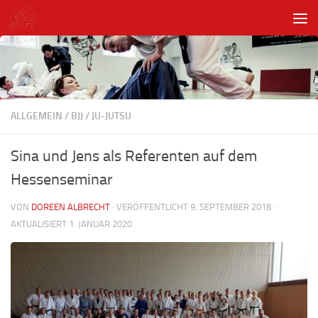
Unter dem Inhalt
ALLGEMEIN
/
BJJ
/
JU-JUTSU
Sina und Jens als Referenten auf dem
Hessenseminar
VON
DOREEN ALBRECHT
· VERÖFFENTLICHT
9. SEPTEMBER 2018
·
AKTUALISIERT
1. JANUAR 2020