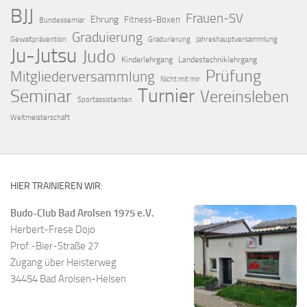
BJJ
Frauen-SV
Ehrung
Fitness-Boxen
Bundessemiar
Graduierung
Gewaltprävention
Gradurierung
Jahreshauptversammlung
Ju-Jutsu
Judo
Kinderlehrgang
Landestechniklehrgang
Prüfung
Mitgliederversammlung
Nicht mit mir
Turnier
Seminar
Vereinsleben
Sportassistenten
Weltmeisterschaft
HIER TRAINIEREN WIR:
Budo-Club Bad Arolsen 1975 e.V.
Herbert-Frese Dojo
Prof.-Bier-Straße 27
Zugang über Heisterweg
34454 Bad Arolsen-Helsen