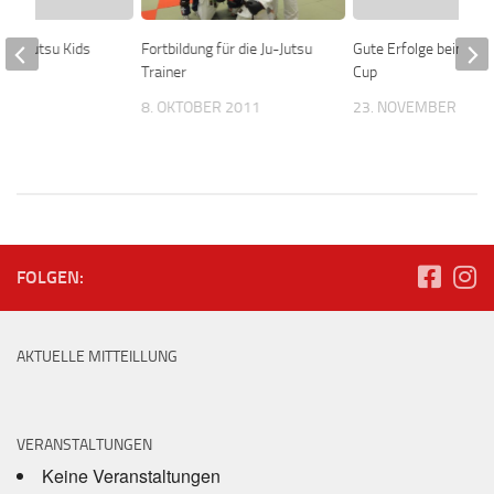
r Ju-Jutsu Kids
Fortbildung für die Ju-Jutsu
Gute Erfolge beim Pa
Trainer
Cup
016
8. OKTOBER 2011
23. NOVEMBER 200
FOLGEN:
AKTUELLE MITTEILLUNG
VERANSTALTUNGEN
Keine Veranstaltungen