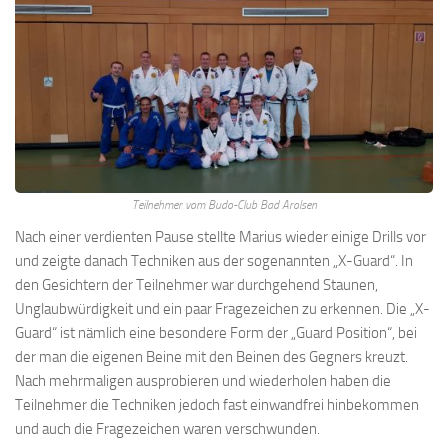
Teilnehmer vom Budo-Club Bad Arolsen
Nach einer verdienten Pause stellte Marius wieder einige Drills vor
und zeigte danach Techniken aus der sogenannten „X-Guard“. In
den Gesichtern der Teilnehmer war durchgehend Staunen,
Unglaubwürdigkeit und ein paar Fragezeichen zu erkennen. Die „X-
Guard“ ist nämlich eine besondere Form der „Guard Position“, bei
der man die eigenen Beine mit den Beinen des Gegners kreuzt.
Nach mehrmaligen ausprobieren und wiederholen haben die
Teilnehmer die Techniken jedoch fast einwandfrei hinbekommen
und auch die Fragezeichen waren verschwunden.