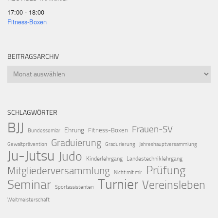
17:00 - 18:00
Fitness-Boxen
BEITRAGSARCHIV
Beitragsarchiv
SCHLAGWÖRTER
BJJ
Frauen-SV
Ehrung
Fitness-Boxen
Bundessemiar
Graduierung
Gewaltprävention
Gradurierung
Jahreshauptversammlung
Ju-Jutsu
Judo
Kinderlehrgang
Landestechniklehrgang
Prüfung
Mitgliederversammlung
Nicht mit mir
Turnier
Seminar
Vereinsleben
Sportassistenten
Weltmeisterschaft