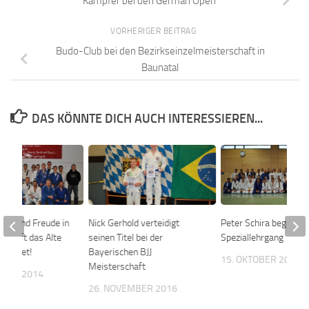
Kämpfer bei den German Open
VORHERIGER BEITRAG
Budo-Club bei den Bezirkseinzelmeisterschaft in
Baunatal
DAS KÖNNTE DICH AUCH INTERESSIEREN...
ng und Freude in
Nick Gerhold verteidigt
Peter Schira begeister
schaft das Alte
seinen Titel bei der
Speziallehrgang
chiedet!
Bayerischen BJJ
15. OKTOBER 2016
Meisterschaft
MBER 2014
26. NOVEMBER 2016