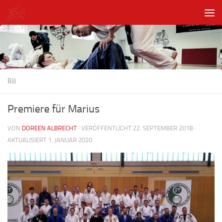
Unter dem Inhalt
BJJ
Premiere für Marius
VON
DOREEN ALBRECHT
· VERÖFFENTLICHT
22. SEPTEMBER 2018
·
AKTUALISIERT
1. JANUAR 2020