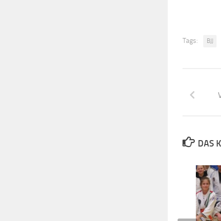
Tags:
BJJ
V
DAS K