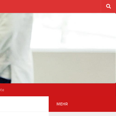
ote
MEHR