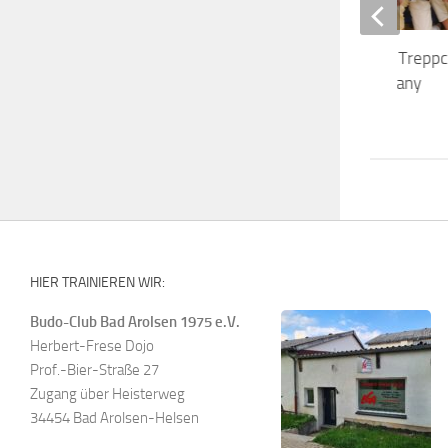
Sechs Plätze auf dem Treppc
das Team GVJJA Germany
12. MÄRZ 2020
HIER TRAINIEREN WIR:
Budo-Club Bad Arolsen 1975 e.V.
Herbert-Frese Dojo
Prof.-Bier-Straße 27
Zugang über Heisterweg
34454 Bad Arolsen-Helsen