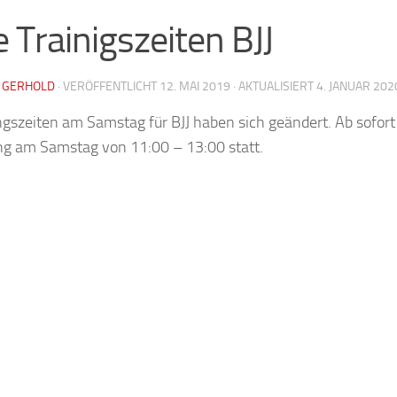
 Trainigszeiten BJJ
 GERHOLD
· VERÖFFENTLICHT
12. MAI 2019
· AKTUALISIERT
4. JANUAR 202
ngszeiten am Samstag für BJJ haben sich geändert. Ab sofort
ing am Samstag von 11:00 – 13:00 statt.