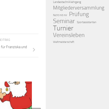
Landestechniklehrgang
Mitgliederversammlung
Prüfung
Nicht mit mir
Seminar
Sportassistenten
Turnier
Vereinsleben
BEITRAG
Weltmeisterschaft
z für Franziska und