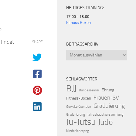
HEUTIGES TRAINING:
17:00 - 18:00
Fitness-Boxen
0
 findet
SHARE
BEITRAGSARCHIV
Beitragsarchiv
SCHLAGWÖRTER
BJJ
Ehrung
Bundessemiar
Frauen-SV
Fitness-Boxen
Graduierung
Gewaltprävention
Gradurierung
Jahreshauptversammlung
Ju-Jutsu
Judo
Kinderlehrgang