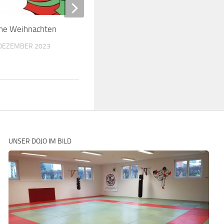
he Weihnachten
Medaillenregen für d
Vicente Germany
 DEZEMBER 2023
26. JUNI 2019
UNSER DOJO IM BILD