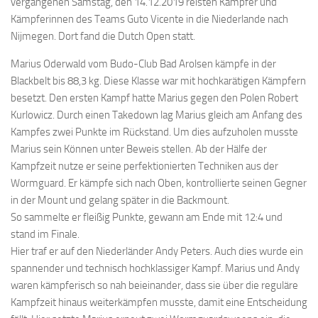
vergangenen Samstag, den 14.12.2019 reisten Kämpfer und
Kämpferinnen des Teams Guto Vicente in die Niederlande nach
Nijmegen. Dort fand die Dutch Open statt.
Marius Oderwald vom Budo-Club Bad Arolsen kämpfe in der
Blackbelt bis 88,3 kg. Diese Klasse war mit hochkarätigen Kämpfern
besetzt. Den ersten Kampf hatte Marius gegen den Polen Robert
Kurlowicz. Durch einen Takedown lag Marius gleich am Anfang des
Kampfes zwei Punkte im Rückstand. Um dies aufzuholen musste
Marius sein Können unter Beweis stellen. Ab der Hälfe der
Kampfzeit nutze er seine perfektionierten Techniken aus der
Wormguard. Er kämpfe sich nach Oben, kontrollierte seinen Gegner
in der Mount und gelang später in die Backmount.
So sammelte er fleißig Punkte, gewann am Ende mit 12:4 und
stand im Finale.
Hier traf er auf den Niederländer Andy Peters. Auch dies wurde ein
spannender und technisch hochklassiger Kampf. Marius und Andy
waren kämpferisch so nah beieinander, dass sie über die reguläre
Kampfzeit hinaus weiterkämpfen musste, damit eine Entscheidung