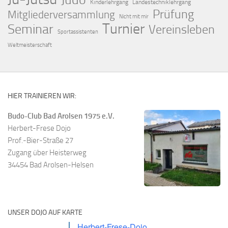
Kinderlehrgang
Landestechniklehrgang
Prüfung
Mitgliederversammlung
Nicht mit mir
Turnier
Seminar
Vereinsleben
Sportassistenten
Weltmeisterschaft
HIER TRAINIEREN WIR:
Budo-Club Bad Arolsen 1975 e.V.
Herbert-Frese Dojo
Prof.-Bier-Straße 27
Zugang über Heisterweg
34454 Bad Arolsen-Helsen
UNSER DOJO AUF KARTE
Herbert-Frese-Dojo