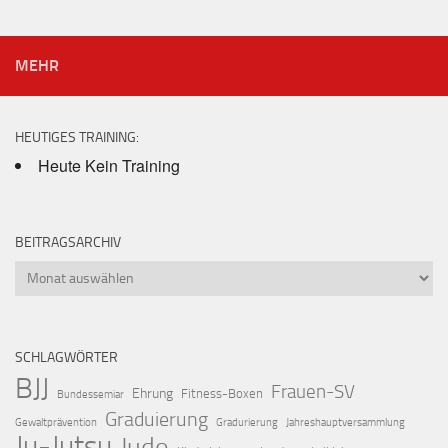
MEHR
HEUTIGES TRAINING:
Heute Kein Training
BEITRAGSARCHIV
Beitragsarchiv
SCHLAGWÖRTER
BJJ
Frauen-SV
Ehrung
Fitness-Boxen
Bundessemiar
Graduierung
Gewaltprävention
Gradurierung
Jahreshauptversammlung
Ju-Jutsu
Judo