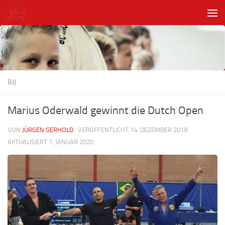
Unter dem Inhalt
BJJ
Marius Oderwald gewinnt die Dutch Open
VON
JÜRGEN GERHOLD
· VERÖFFENTLICHT
14. DEZEMBER 2019
·
AKTUALISIERT
1. JANUAR 2020