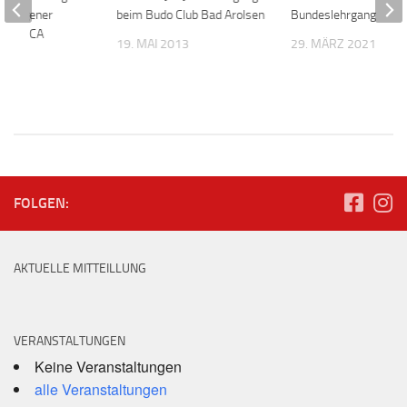
gelungener
beim Budo Club Bad Arolsen
Bundeslehrgang
beim BCA
19. MAI 2013
29. MÄRZ 2021
 2025
FOLGEN:
AKTUELLE MITTEILLUNG
VERANSTALTUNGEN
Keine Veranstaltungen
alle Veranstaltungen