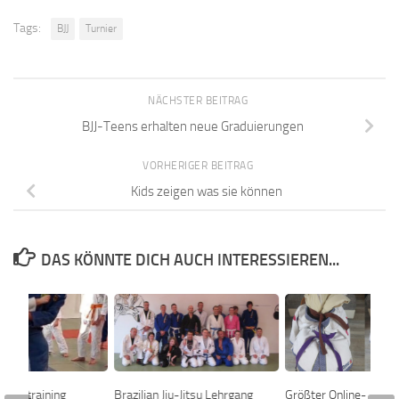
Tags:
BJJ
Turnier
NÄCHSTER BEITRAG
BJJ-Teens erhalten neue Graduierungen
VORHERIGER BEITRAG
Kids zeigen was sie können
DAS KÖNNTE DICH AUCH INTERESSIEREN...
hlusstraining
Brazilian Jiu-Jitsu Lehrgang
Größter Online-