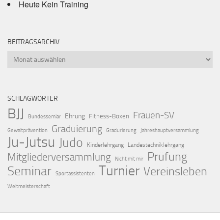
Heute Kein Training
BEITRAGSARCHIV
Beitragsarchiv
SCHLAGWÖRTER
BJJ
Frauen-SV
Ehrung
Fitness-Boxen
Bundessemiar
Graduierung
Gewaltprävention
Gradurierung
Jahreshauptversammlung
Ju-Jutsu
Judo
Kinderlehrgang
Landestechniklehrgang
Prüfung
Mitgliederversammlung
Nicht mit mir
Turnier
Seminar
Vereinsleben
Sportassistenten
Weltmeisterschaft