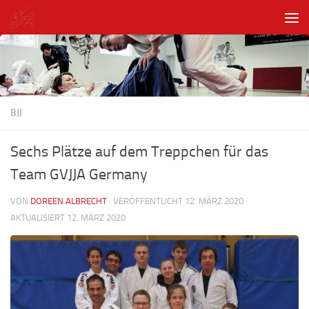
Unter dem Inhalt
BJJ
Sechs Plätze auf dem Treppchen für das
Team GVJJA Germany
VON
DOREEN ALBRECHT
· VERÖFFENTLICHT
12. MÄRZ 2020
·
AKTUALISIERT
12. MÄRZ 2020