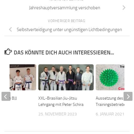
Jahreshauptversammlung verschoben
VORHERIGER BEITRAG
Selbstverteidigung unter ungünstigen Lichtbedingungen
DAS KÖNNTE DICH AUCH INTERESSIEREN...
l beim BJJ
XXL-Brasilian Jiu-Jitsu
Aussetzung des
Lehrgang mit Peter Schira
Trainingsbetriebes
025
25. NOVEMBER 2023
6. JANUAR 2021