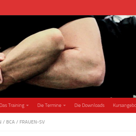
Das Training
Die Termine
Die Downloads
Kursangeb
N
/
BCA
/
FRAUEN-SV