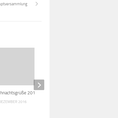
auptversammlung
hnachtsgrüße 2016
Ju-Jutsu Prüfung in A
 DEZEMBER 2016
30. JUNI 2025