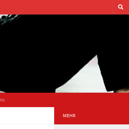
ote
MEHR