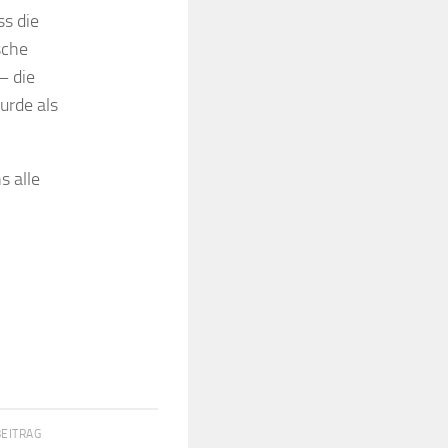
ss die
sche
– die
urde als
s alle
BEITRAG