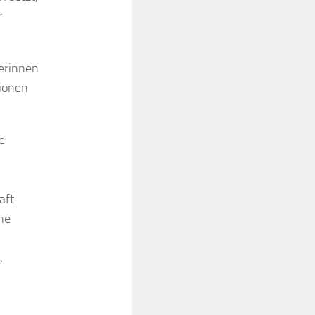
r
merinnen
tionen
e
aft
ine
,