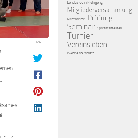
Landestechniklehrgang
Mitgliederversammlung
Prüfung
Nicht mit mir
Seminar
Sportassistenten
Turnier
Vereinsleben
SHARE
a
Weltmeisterschaft
lernen.
en
erksames
g
n setzt,