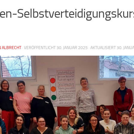
en-Selbstverteidigungskur
 ALBRECHT
· VERÖFFENTLICHT
30. JANUAR 2025
· AKTUALISIERT
30. JANU