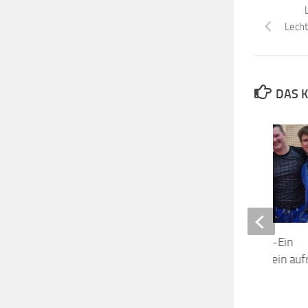
Lecht
DAS K
Hessenseminar 2023-Ein
rhythmischer Start in ein au
Wochenende
17. SEPTEMBER 2023