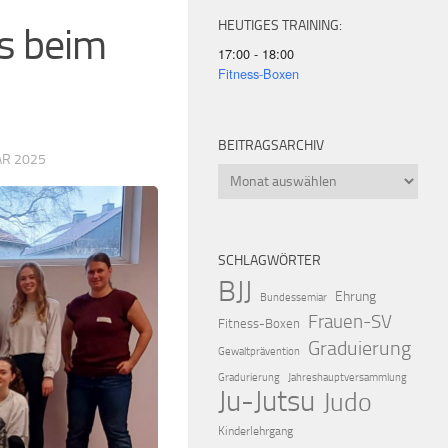
HEUTIGES TRAINING:
s beim
17:00 - 18:00
Fitness-Boxen
BEITRAGSARCHIV
AR 2025
Beitragsarchiv
SCHLAGWÖRTER
BJJ
Ehrung
Bundessemiar
Frauen-SV
Fitness-Boxen
Graduierung
Gewaltprävention
Gradurierung
Jahreshauptversammlung
Ju-Jutsu
Judo
Kinderlehrgang