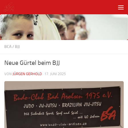
Unter dem Inhalt
BCA
/
BJJ
Neue Gürtel beim BJJ
VON
JÜRGEN GERHOLD
·
17. JUNI 2025