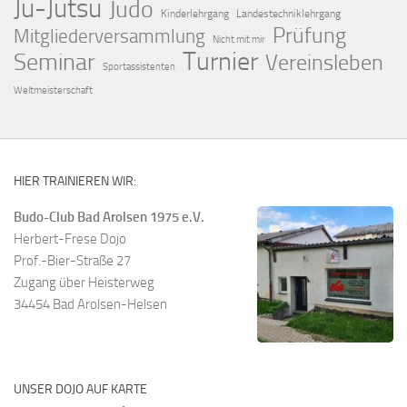
Ju-Jutsu
Judo
Kinderlehrgang
Landestechniklehrgang
Prüfung
Mitgliederversammlung
Nicht mit mir
Turnier
Seminar
Vereinsleben
Sportassistenten
Weltmeisterschaft
HIER TRAINIEREN WIR:
Budo-Club Bad Arolsen 1975 e.V.
Herbert-Frese Dojo
Prof.-Bier-Straße 27
Zugang über Heisterweg
34454 Bad Arolsen-Helsen
UNSER DOJO AUF KARTE