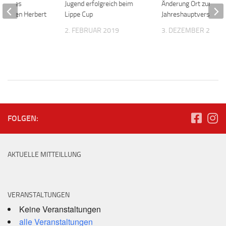
unseres
Jugend erfolgreich beim
Änderung Ort zur
tzenden Herbert
Lippe Cup
Jahreshauptversamm
2. FEBRUAR 2019
3. DEZEMBER 2020
 2014
FOLGEN:
AKTUELLE MITTEILLUNG
VERANSTALTUNGEN
Keine Veranstaltungen
alle Veranstaltungen