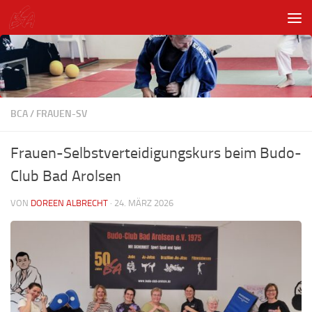
Unter dem Inhalt
BCA
/
FRAUEN-SV
Frauen-Selbstverteidigungskurs beim Budo-
Club Bad Arolsen
VON
DOREEN ALBRECHT
·
24. MÄRZ 2026