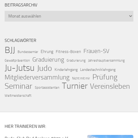
BEITRAGSARCHIV
Beitragsarchiv
SCHLAGWÖRTER
BJJ
Frauen-SV
Ehrung
Fitness-Boxen
Bundessemiar
Graduierung
Gewaltprävention
Gradurierung
Jahreshauptversammlung
Ju-Jutsu
Judo
Kinderlehrgang
Landestechniklehrgang
Prüfung
Mitgliederversammlung
Nicht mit mir
Turnier
Seminar
Vereinsleben
Sportassistenten
Weltmeisterschaft
HIER TRAINIEREN WIR: