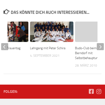
DAS KÖNNTE DICH AUCH INTERESSIEREN...
 Weltfrauentag
Lehrgang mit Peter Schira
Budo-Club beim TSV
Berndorf mit
2012
4. SEPTEMBER 2021
Selbstbehauptungsku
28. MÄRZ 2010
FOLGEN: