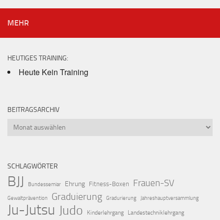
MEHR
HEUTIGES TRAINING:
Heute Kein Training
BEITRAGSARCHIV
Beitragsarchiv
SCHLAGWÖRTER
BJJ
Frauen-SV
Ehrung
Fitness-Boxen
Bundessemiar
Graduierung
Gewaltprävention
Gradurierung
Jahreshauptversammlung
Ju-Jutsu
Judo
Kinderlehrgang
Landestechniklehrgang