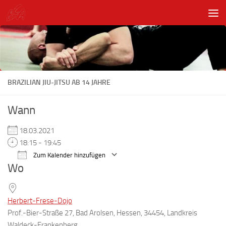
Unter dem Inhalt
BRAZILIAN JIU-JITSU AB 14 JAHRE
Wann
18.03.2021
18:15 - 19:45
Zum Kalender hinzufügen
Wo
ICS herunterladen
Google Kalender
Herbert-Frese-Dojo
Prof.-Bier-Straße 27, Bad Arolsen, Hessen, 34454, Landkreis
Waldeck-Frankenberg