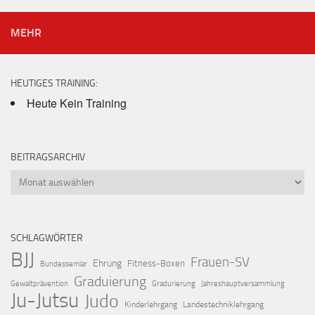
MEHR
HEUTIGES TRAINING:
Heute Kein Training
BEITRAGSARCHIV
Beitragsarchiv
SCHLAGWÖRTER
BJJ
Frauen-SV
Ehrung
Fitness-Boxen
Bundessemiar
Graduierung
Gewaltprävention
Gradurierung
Jahreshauptversammlung
Ju-Jutsu
Judo
Kinderlehrgang
Landestechniklehrgang