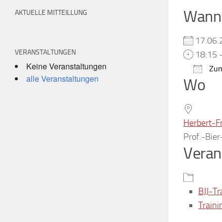
Wann
AKTUELLE MITTEILLUNG
17.06
VERANSTALTUNGEN
18:15 
Keine Veranstaltungen
Zum
alle Veranstaltungen
Wo
ICS h
Herbert-F
Prof.-Bie
Veran
BJJ-Tr
Traini