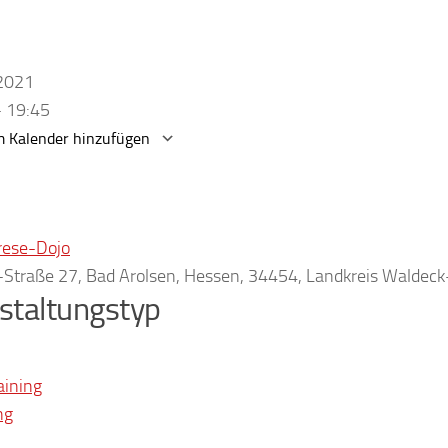
.2021
- 19:45
 Kalender hinzufügen
erunterladen
Google Kalender
rese-Dojo
r-Straße 27, Bad Arolsen, Hessen, 34454, Landkreis Waldec
staltungstyp
aining
ng