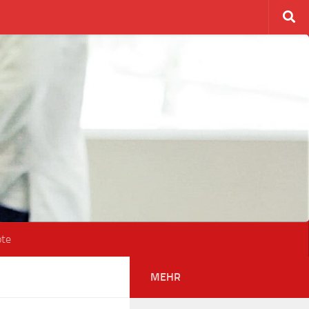
ote
MEHR