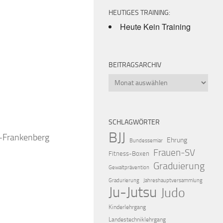
HEUTIGES TRAINING:
Heute Kein Training
BEITRAGSARCHIV
Beitragsarchiv
iCalendar
Offic
SCHLAGWÖRTER
BJJ
k-Frankenberg
Ehrung
Bundessemiar
Frauen-SV
Fitness-Boxen
Graduierung
Gewaltprävention
Gradurierung
Jahreshauptversammlung
Ju-Jutsu
Judo
Kinderlehrgang
Landestechniklehrgang