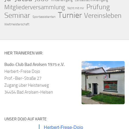
Kinderlehrgang
Landestechniklehrgang
Prüfung
Mitgliederversammlung
Nicht mit mir
Turnier
Seminar
Vereinsleben
Sportassistenten
Weltmeisterschaft
HIER TRAINIEREN WIR:
Budo-Club Bad Arolsen 1975 e.V.
Herbert-Frese Dojo
Prof.-Bier-Straße 27
Zugang über Heisterweg
34454 Bad Arolsen-Helsen
UNSER DOJO AUF KARTE
Herbert-Frese-Dojo