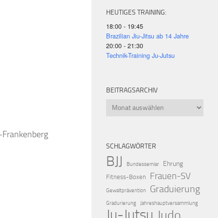
HEUTIGES TRAINING:
18:00 - 19:45
Brazilian Jiu-Jitsu ab 14 Jahre
20:00 - 21:30
Technik-Training Ju-Jutsu
iCalendar
Offic
BEITRAGSARCHIV
Beitragsarchiv
k-Frankenberg
SCHLAGWÖRTER
BJJ
Ehrung
Bundessemiar
Frauen-SV
Fitness-Boxen
Graduierung
Gewaltprävention
Gradurierung
Jahreshauptversammlung
Ju-Jutsu
Judo