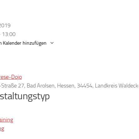
.2019
- 13:00
 Kalender hinzufügen
erunterladen
Google Kalender
rese-Dojo
r-Straße 27, Bad Arolsen, Hessen, 34454, Landkreis Waldec
staltungstyp
aining
ng