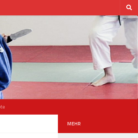
ote
MEHR