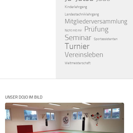
Kinderlehrgang
Landestechniklehrgang
Mitgliederversammlung
Prüfung
Nicht mit mir
Seminar
Sportassistenten
Turnier
Vereinsleben
Weltmeisterschaft
UNSER DOJO IM BILD