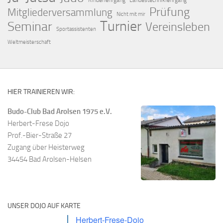
Kinderlehrgang
Landestechniklehrgang
Prüfung
Mitgliederversammlung
Nicht mit mir
Turnier
Seminar
Vereinsleben
Sportassistenten
Weltmeisterschaft
HIER TRAINIEREN WIR:
Budo-Club Bad Arolsen 1975 e.V.
Herbert-Frese Dojo
Prof.-Bier-Straße 27
Zugang über Heisterweg
34454 Bad Arolsen-Helsen
UNSER DOJO AUF KARTE
Herbert-Frese-Dojo