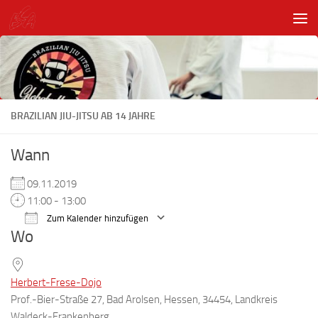
Unter dem Inhalt
BRAZILIAN JIU-JITSU AB 14 JAHRE
Wann
09.11.2019
11:00 - 13:00
Zum Kalender hinzufügen
Wo
ICS herunterladen
Google Kalender
Herbert-Frese-Dojo
Prof.-Bier-Straße 27, Bad Arolsen, Hessen, 34454, Landkreis
Waldeck-Frankenberg