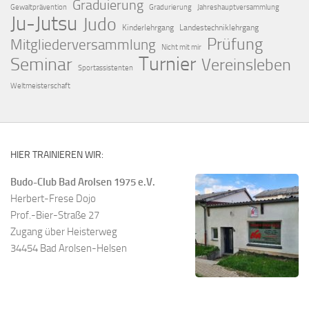
Graduierung
Gewaltprävention
Gradurierung
Jahreshauptversammlung
Ju-Jutsu
Judo
Kinderlehrgang
Landestechniklehrgang
Prüfung
Mitgliederversammlung
Nicht mit mir
Turnier
Seminar
Vereinsleben
Sportassistenten
Weltmeisterschaft
HIER TRAINIEREN WIR:
Budo-Club Bad Arolsen 1975 e.V.
Herbert-Frese Dojo
Prof.-Bier-Straße 27
Zugang über Heisterweg
34454 Bad Arolsen-Helsen