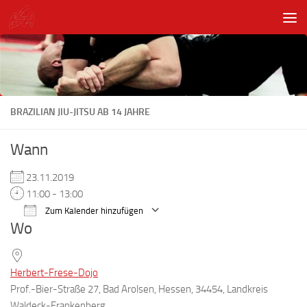
Unter dem Inhalt
BRAZILIAN JIU-JITSU AB 14 JAHRE
Wann
23.11.2019
11:00 - 13:00
Zum Kalender hinzufügen
Wo
ICS herunterladen
Google Kalender
Herbert-Frese-Dojo
Prof.-Bier-Straße 27, Bad Arolsen, Hessen, 34454, Landkreis
Waldeck-Frankenberg