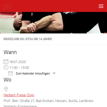
Unter dem Inhalt
BRAZILIAN JIU-JITSU AB 14 JAHRE
Wann
18.07.2020
11:00 - 13:00
Zum Kalender hinzufügen
Wo
ICS herunterladen
Google Kalender
Herbert-Frese-Dojo
Prof.-Bier-Straße 27, Bad Arolsen, Hessen, 34454, Landkreis
Waldeck-Frankenberg