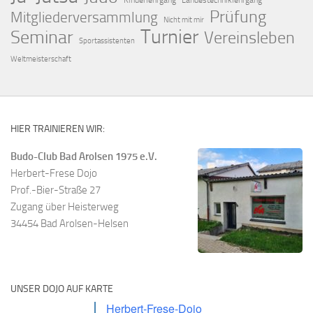
Kinderlehrgang
Landestechniklehrgang
Prüfung
Mitgliederversammlung
Nicht mit mir
Turnier
Seminar
Vereinsleben
Sportassistenten
Weltmeisterschaft
HIER TRAINIEREN WIR:
Budo-Club Bad Arolsen 1975 e.V.
Herbert-Frese Dojo
Prof.-Bier-Straße 27
Zugang über Heisterweg
34454 Bad Arolsen-Helsen
UNSER DOJO AUF KARTE
Herbert-Frese-Dojo