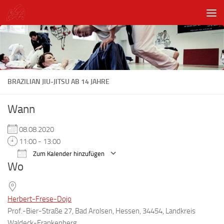
Unter dem Inhalt
BRAZILIAN JIU-JITSU AB 14 JAHRE
Wann
08.08.2020
11:00 - 13:00
Zum Kalender hinzufügen
Wo
ICS herunterladen
Google Kalender
Herbert-Frese-Dojo
Prof.-Bier-Straße 27, Bad Arolsen, Hessen, 34454, Landkreis
Waldeck-Frankenberg