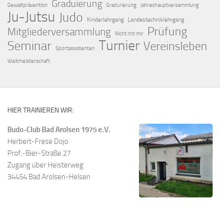
Graduierung
Gewaltprävention
Gradurierung
Jahreshauptversammlung
Ju-Jutsu
Judo
Kinderlehrgang
Landestechniklehrgang
Prüfung
Mitgliederversammlung
Nicht mit mir
Turnier
Seminar
Vereinsleben
Sportassistenten
Weltmeisterschaft
HIER TRAINIEREN WIR:
Budo-Club Bad Arolsen 1975 e.V.
Herbert-Frese Dojo
Prof.-Bier-Straße 27
Zugang über Heisterweg
34454 Bad Arolsen-Helsen