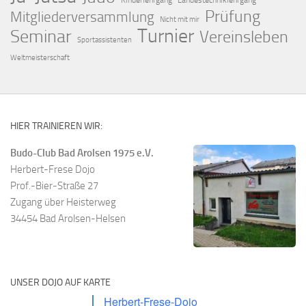
Kinderlehrgang
Landestechniklehrgang
Prüfung
Mitgliederversammlung
Nicht mit mir
Turnier
Seminar
Vereinsleben
Sportassistenten
Weltmeisterschaft
HIER TRAINIEREN WIR:
Budo-Club Bad Arolsen 1975 e.V.
Herbert-Frese Dojo
Prof.-Bier-Straße 27
Zugang über Heisterweg
34454 Bad Arolsen-Helsen
UNSER DOJO AUF KARTE
Herbert-Frese-Dojo