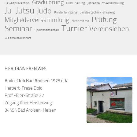
Graduierung
Gewaltprävention
Gradurierung
Jahreshauptversammlung
Ju-Jutsu
Judo
Kinderlehrgang
Landestechniklehrgang
Prüfung
Mitgliederversammlung
Nicht mit mir
Turnier
Seminar
Vereinsleben
Sportassistenten
Weltmeisterschaft
HIER TRAINIEREN WIR:
Budo-Club Bad Arolsen 1975 e.V.
Herbert-Frese Dojo
Prof.-Bier-Straße 27
Zugang über Heisterweg
34454 Bad Arolsen-Helsen