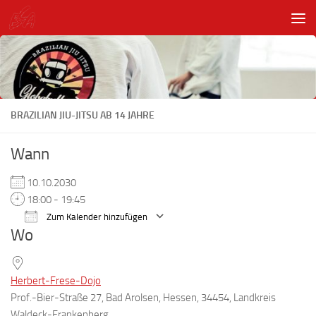
Unter dem Inhalt
BRAZILIAN JIU-JITSU AB 14 JAHRE
Wann
10.10.2030
18:00 - 19:45
Zum Kalender hinzufügen
Wo
ICS herunterladen
Google Kalender
Herbert-Frese-Dojo
Prof.-Bier-Straße 27, Bad Arolsen, Hessen, 34454, Landkreis
Waldeck-Frankenberg