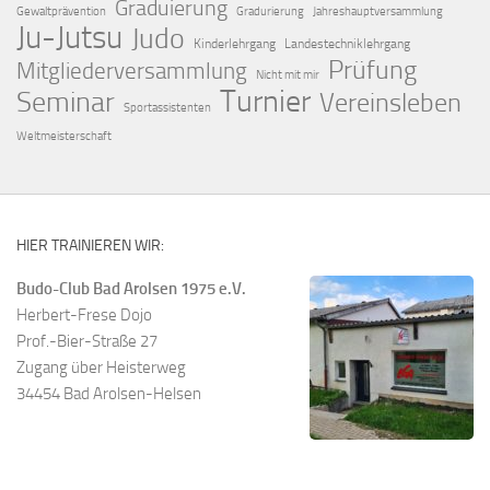
Graduierung
Gewaltprävention
Gradurierung
Jahreshauptversammlung
Ju-Jutsu
Judo
Kinderlehrgang
Landestechniklehrgang
Prüfung
Mitgliederversammlung
Nicht mit mir
Turnier
Seminar
Vereinsleben
Sportassistenten
Weltmeisterschaft
HIER TRAINIEREN WIR:
Budo-Club Bad Arolsen 1975 e.V.
Herbert-Frese Dojo
Prof.-Bier-Straße 27
Zugang über Heisterweg
34454 Bad Arolsen-Helsen