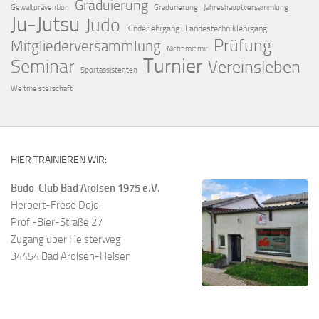
Graduierung
Gewaltprävention
Gradurierung
Jahreshauptversammlung
Ju-Jutsu
Judo
Kinderlehrgang
Landestechniklehrgang
Prüfung
Mitgliederversammlung
Nicht mit mir
Turnier
Seminar
Vereinsleben
Sportassistenten
Weltmeisterschaft
HIER TRAINIEREN WIR:
Budo-Club Bad Arolsen 1975 e.V.
Herbert-Frese Dojo
Prof.-Bier-Straße 27
Zugang über Heisterweg
34454 Bad Arolsen-Helsen