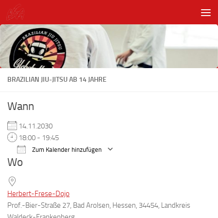
Unter dem Inhalt
BRAZILIAN JIU-JITSU AB 14 JAHRE
Wann
14.11.2030
18:00 - 19:45
Zum Kalender hinzufügen
Wo
ICS herunterladen
Google Kalender
Herbert-Frese-Dojo
Prof.-Bier-Straße 27, Bad Arolsen, Hessen, 34454, Landkreis
Waldeck-Frankenberg