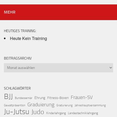
MEHR
HEUTIGES TRAINING:
Heute Kein Training
BEITRAGSARCHIV
Beitragsarchiv
SCHLAGWÖRTER
BJJ
Frauen-SV
Ehrung
Fitness-Boxen
Bundessemiar
Graduierung
Gewaltprävention
Gradurierung
Jahreshauptversammlung
Ju-Jutsu
Judo
Kinderlehrgang
Landestechniklehrgang