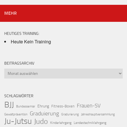
MEHR
HEUTIGES TRAINING:
Heute Kein Training
BEITRAGSARCHIV
Beitragsarchiv
SCHLAGWÖRTER
BJJ
Frauen-SV
Ehrung
Fitness-Boxen
Bundessemiar
Graduierung
Gewaltprävention
Gradurierung
Jahreshauptversammlung
Ju-Jutsu
Judo
Kinderlehrgang
Landestechniklehrgang