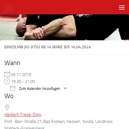
Unter dem Inhalt
BRAZILIAN JIU-JITSU AB 14 JAHRE BIS 16.04.2024
Wann
05.11.2019
19:30 - 21:00
Zum Kalender hinzufügen
Wo
ICS herunterladen
Google Kalender
Herbert-Frese-Dojo
Prof.-Bier-Straße 27, Bad Arolsen, Hessen, 34454, Landkreis
Waldeck-Frankenberg