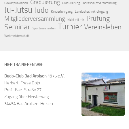
Graduierung
Gewaltprävention
Gradurierung
Jahreshauptversammlung
Ju-Jutsu
Judo
Kinderlehrgang
Landestechniklehrgang
Prüfung
Mitgliederversammlung
Nicht mit mir
Turnier
Seminar
Vereinsleben
Sportassistenten
Weltmeisterschaft
HIER TRAINIEREN WIR:
Budo-Club Bad Arolsen 1975 e.V.
Herbert-Frese Dojo
Prof.-Bier-Straße 27
Zugang über Heisterweg
34454 Bad Arolsen-Helsen