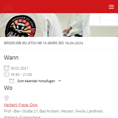
Unter dem Inhalt
BRAZILIAN JIU-JITSU AB 14 JAHRE BIS 16.04.2024
Wann
16.02.2021
19:30 - 21:00
Zum Kalender hinzufügen
Wo
ICS herunterladen
Google Kalender
Herbert-Frese-Dojo
Prof.-Bier-Straße 27, Bad Arolsen, Hessen, 34454, Landkreis
Waldeck-Frankenberg