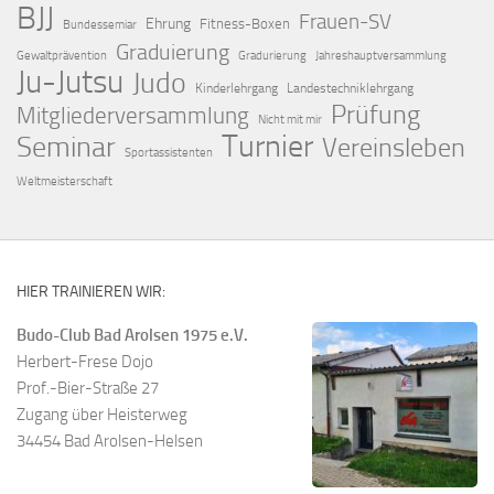
BJJ
Frauen-SV
Ehrung
Fitness-Boxen
Bundessemiar
Graduierung
Gewaltprävention
Gradurierung
Jahreshauptversammlung
Ju-Jutsu
Judo
Kinderlehrgang
Landestechniklehrgang
Prüfung
Mitgliederversammlung
Nicht mit mir
Turnier
Seminar
Vereinsleben
Sportassistenten
Weltmeisterschaft
HIER TRAINIEREN WIR:
Budo-Club Bad Arolsen 1975 e.V.
Herbert-Frese Dojo
Prof.-Bier-Straße 27
Zugang über Heisterweg
34454 Bad Arolsen-Helsen