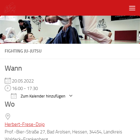
Unter dem Inhalt
FIGHTING JU-JUTSU
Wann
20.05.2022
16:00 - 17:30
Zum Kalender hinzufügen
Wo
ICS herunterladen
Google Kalender
Herbert-Frese-Dojo
Prof.-Bier-Straße 27, Bad Arolsen, Hessen, 34454, Landkreis
Waldeck-Frankenberg