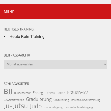
MEHR
HEUTIGES TRAINING:
Heute Kein Training
BEITRAGSARCHIV
Beitragsarchiv
SCHLAGWÖRTER
BJJ
Frauen-SV
Ehrung
Fitness-Boxen
Bundessemiar
Graduierung
Gewaltprävention
Gradurierung
Jahreshauptversammlung
Ju-Jutsu
Judo
Kinderlehrgang
Landestechniklehrgang