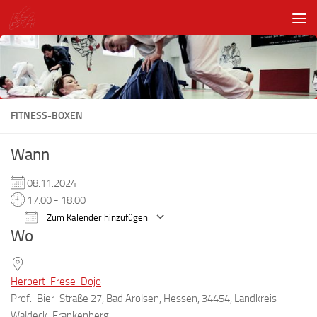
Unter dem Inhalt
FITNESS-BOXEN
Wann
08.11.2024
17:00 - 18:00
Zum Kalender hinzufügen
Wo
ICS herunterladen
Google Kalender
Herbert-Frese-Dojo
Prof.-Bier-Straße 27, Bad Arolsen, Hessen, 34454, Landkreis
Waldeck-Frankenberg