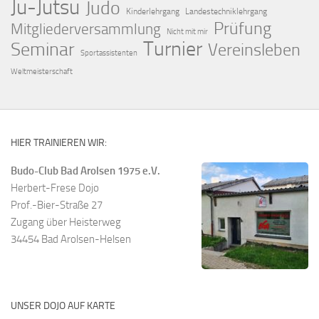
Ju-Jutsu
Judo
Kinderlehrgang
Landestechniklehrgang
Prüfung
Mitgliederversammlung
Nicht mit mir
Turnier
Seminar
Vereinsleben
Sportassistenten
Weltmeisterschaft
HIER TRAINIEREN WIR:
Budo-Club Bad Arolsen 1975 e.V.
Herbert-Frese Dojo
Prof.-Bier-Straße 27
Zugang über Heisterweg
34454 Bad Arolsen-Helsen
UNSER DOJO AUF KARTE