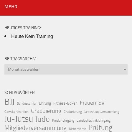
MEHR
HEUTIGES TRAINING:
Heute Kein Training
BEITRAGSARCHIV
Beitragsarchiv
SCHLAGWÖRTER
BJJ
Frauen-SV
Ehrung
Fitness-Boxen
Bundessemiar
Graduierung
Gewaltprävention
Gradurierung
Jahreshauptversammlung
Ju-Jutsu
Judo
Kinderlehrgang
Landestechniklehrgang
Prüfung
Mitgliederversammlung
Nicht mit mir