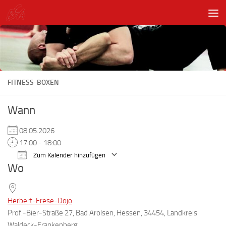
Unter dem Inhalt
FITNESS-BOXEN
Wann
08.05.2026
17:00 - 18:00
Zum Kalender hinzufügen
Wo
ICS herunterladen
Google Kalender
Herbert-Frese-Dojo
Prof.-Bier-Straße 27, Bad Arolsen, Hessen, 34454, Landkreis
Waldeck-Frankenberg