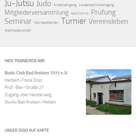
Ju-Jutsu
Judo
Kinderlehrgang
Landestechniklehrgang
Prüfung
Mitgliederversammlung
Nicht mit mir
Turnier
Seminar
Vereinsleben
Sportassistenten
Weltmeisterschaft
HIER TRAINIEREN WIR:
Budo-Club Bad Arolsen 1975 e.V.
Herbert-Frese Dojo
Prof.-Bier-Straße 27
Zugang über Heisterweg
34454 Bad Arolsen-Helsen
UNSER DOJO AUF KARTE