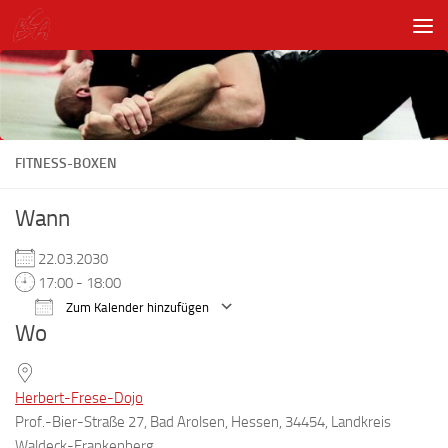
Unter dem Inhalt
FITNESS-BOXEN
Wann
22.03.2030
17:00 - 18:00
Zum Kalender hinzufügen
Wo
ICS herunterladen
Google Kalender
Herbert-Frese-Dojo
Prof.-Bier-Straße 27, Bad Arolsen, Hessen, 34454, Landkreis
Waldeck-Frankenberg