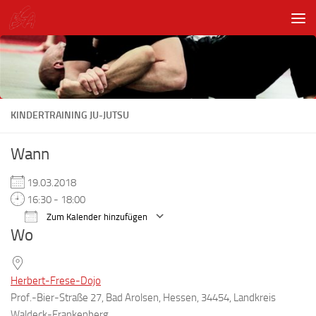
Unter dem Inhalt
KINDERTRAINING JU-JUTSU
Wann
19.03.2018
16:30 - 18:00
Zum Kalender hinzufügen
Wo
ICS herunterladen
Google Kalender
Herbert-Frese-Dojo
Prof.-Bier-Straße 27, Bad Arolsen, Hessen, 34454, Landkreis
Waldeck-Frankenberg