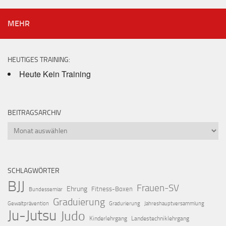
MEHR
HEUTIGES TRAINING:
Heute Kein Training
BEITRAGSARCHIV
Beitragsarchiv
SCHLAGWÖRTER
BJJ
Frauen-SV
Ehrung
Fitness-Boxen
Bundessemiar
Graduierung
Gewaltprävention
Gradurierung
Jahreshauptversammlung
Ju-Jutsu
Judo
Kinderlehrgang
Landestechniklehrgang