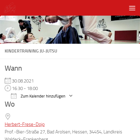
Unter dem Inhalt
KINDERTRAINING JU-JUTSU
Wann
30.08.2021
16:30 - 18:00
Zum Kalender hinzufügen
Wo
ICS herunterladen
Google Kalender
Herbert-Frese-Dojo
Prof.-Bier-Straße 27, Bad Arolsen, Hessen, 34454, Landkreis
Waldeck-Frankenberg