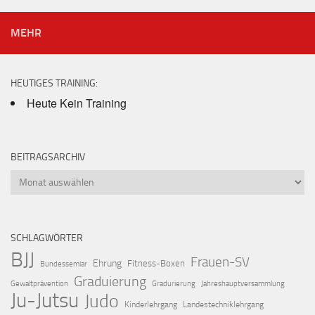
MEHR
HEUTIGES TRAINING:
Heute Kein Training
BEITRAGSARCHIV
Beitragsarchiv
SCHLAGWÖRTER
BJJ
Frauen-SV
Ehrung
Fitness-Boxen
Bundessemiar
Graduierung
Gewaltprävention
Gradurierung
Jahreshauptversammlung
Ju-Jutsu
Judo
Kinderlehrgang
Landestechniklehrgang