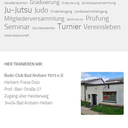
Graduierung
Gewaltprävention
Gradurierung
Jahreshauptversammlung
Ju-Jutsu
Judo
Kinderlehrgang
Landestechniklehrgang
Prüfung
Mitgliederversammlung
Nicht mit mir
Turnier
Seminar
Vereinsleben
Sportassistenten
Weltmeisterschaft
HIER TRAINIEREN WIR:
Budo-Club Bad Arolsen 1975 e.V.
Herbert-Frese Dojo
Prof.-Bier-Straße 27
Zugang über Heisterweg
34454 Bad Arolsen-Helsen