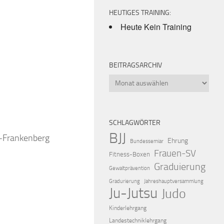
HEUTIGES TRAINING:
Heute Kein Training
BEITRAGSARCHIV
Beitragsarchiv
iCalendar
Offic
SCHLAGWÖRTER
BJJ
k-Frankenberg
Ehrung
Bundessemiar
Frauen-SV
Fitness-Boxen
Graduierung
Gewaltprävention
Gradurierung
Jahreshauptversammlung
Ju-Jutsu
Judo
Kinderlehrgang
Landestechniklehrgang