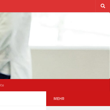
ote
MEHR