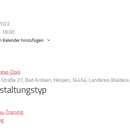
.2022
- 18:00
 Kalender hinzufügen
erunterladen
Google Kalender
rese-Dojo
r-Straße 27, Bad Arolsen, Hessen, 34454, Landkreis Waldec
staltungstyp
su-Training
ng