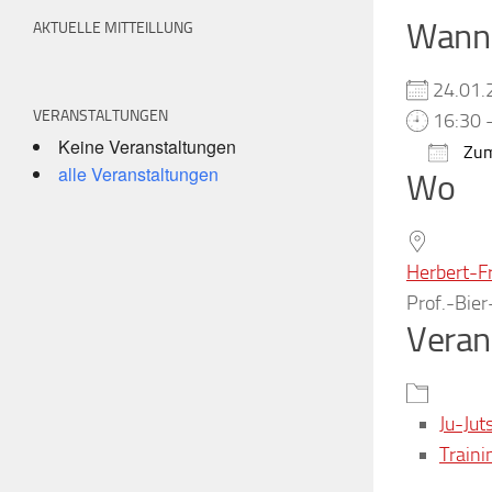
Wann
AKTUELLE MITTEILLUNG
24.01
VERANSTALTUNGEN
16:30 
Keine Veranstaltungen
Zum
alle Veranstaltungen
Wo
ICS h
Herbert-F
Prof.-Bie
Veran
Ju-Jut
Traini