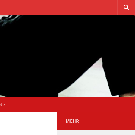
ote
MEHR