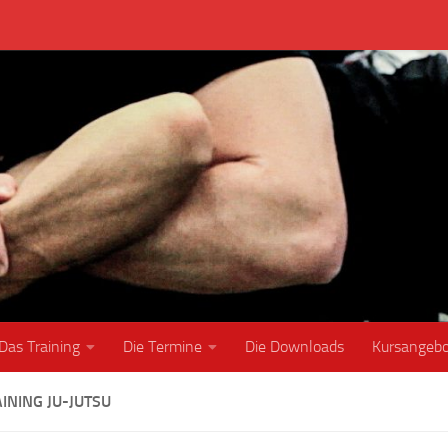
Das Training
Die Termine
Die Downloads
Kursangeb
INING JU-JUTSU