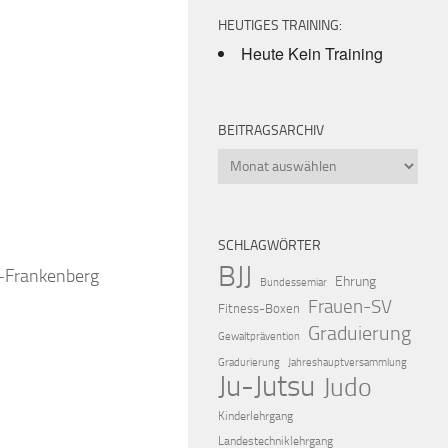
HEUTIGES TRAINING:
Heute Kein Training
BEITRAGSARCHIV
Beitragsarchiv
iCalendar
Offic
SCHLAGWÖRTER
BJJ
k-Frankenberg
Ehrung
Bundessemiar
Frauen-SV
Fitness-Boxen
Graduierung
Gewaltprävention
Gradurierung
Jahreshauptversammlung
Ju-Jutsu
Judo
Kinderlehrgang
Landestechniklehrgang