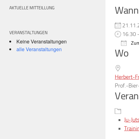
Wann
AKTUELLE MITTEILLUNG
21.11
VERANSTALTUNGEN
16:30 
Keine Veranstaltungen
Zum
alle Veranstaltungen
Wo
ICS h
Herbert-F
Prof.-Bie
Veran
Ju-Jut
Traini