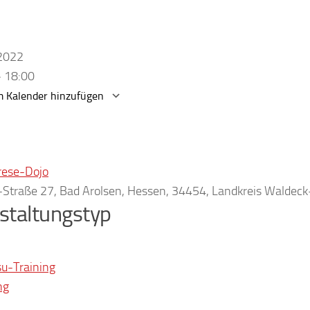
.2022
- 18:00
 Kalender hinzufügen
erunterladen
Google Kalender
rese-Dojo
r-Straße 27, Bad Arolsen, Hessen, 34454, Landkreis Waldec
staltungstyp
su-Training
ng